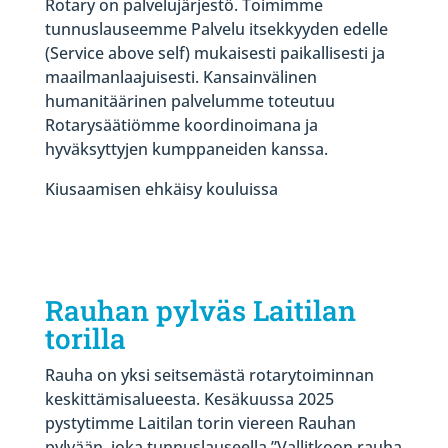
Rotary on palvelujärjestö. Toimimme
tunnuslauseemme Palvelu itsekkyyden edelle
(Service above self) mukaisesti paikallisesti ja
maailmanlaajuisesti. Kansainvälinen
humanitäärinen palvelumme toteutuu
Rotarysäätiömme koordinoimana ja
hyväksyttyjen kumppaneiden kanssa.
Kiusaamisen ehkäisy kouluissa
Rauhan pylväs Laitilan
torilla
Rauha on yksi seitsemästä rotarytoiminnan
keskittämisalueesta. Kesäkuussa 2025
pystytimme Laitilan torin viereen Rauhan
pylvään, joka tunnuslauseella ”Vallitkoon rauha