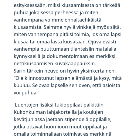
esityksessään, miksi kiusaamisesta on tärkeää
puhua jokaisessa perheessä ja miten
vanhempana voimme ennaltaehkäistä
kiusaamista. Saimme hyviä vinkkejä myös siitä,
miten vanhempana pitäisi toimia, jos oma lapsi
kiusaa tai omaa lasta kiusataan. Ojuva evästi
vanhempia puuttumaan tilanteisiin matalalla
kynnyksellä ja dokumentoimaan esimerkiksi
nettikiusaamisen kuvakaappauksin.
Sarin tärkein neuvo on hyvin yksinkertainen:
”Ole kiinnostunut lapsen elämästä ja kysy, mitä
kuuluu. Se avaa lapselle sen oven, että asioista
voi puhua.”
Luentojen lisäksi tukioppilaat palkittiin
Kukonkulman lahjakorteilla ja koulujen
kevätjuhlassa jaetaan stipendejä oppilaille,
jotka ottavat huomioon muut oppilaat ja
omalla toiminnallaan toimivat esimerkkinä