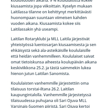
kouluvuoden aikana. 9 % koululaisista kokee
kiusaamista jopa viikoittain. Kyselyn mukaan
Laitilassa tilanne on kehittynyt merkittävästi
huonompaan suuntaan viimeisen kahden
vuoden aikana. Kiusaamista kokee siis
Laitilassakin yhä useampi.
Laitilan Rotaryklubi ja MLL Laitila järjestivät
yhteistyössä luentosarjan kiusaamisesta ja sen
ehkäisystä sekä ala-asteikäisille koululaisille
että heidän vanhemmilleen. Koululaiset saivat
omat tietoiskunsa aiheesta koulupäivän aikana
keskiviikkona 25.2. ja tästä saimmekin lukea
hienon jutun Laitilan Sanomista.
Koululaisten vanhemmille järjestettiin oma
tilaisuus torstai-iltana 26.2. Laitilan
kaupungintalolla. Vanhemmille järjestetyssä
tilaisuudessa puhujana oli Sari Ojuva MLL
Varsinais-Suomen piiristä.
Sari Ojuva kertoi