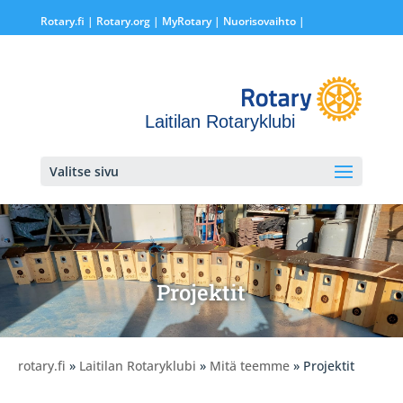
Rotary.fi
|
Rotary.org
|
MyRotary |
Nuorisovaihto
|
Laitilan Rotaryklubi
Valitse sivu
Projektit
rotary.fi
»
Laitilan Rotaryklubi
»
Mitä teemme
» Projektit