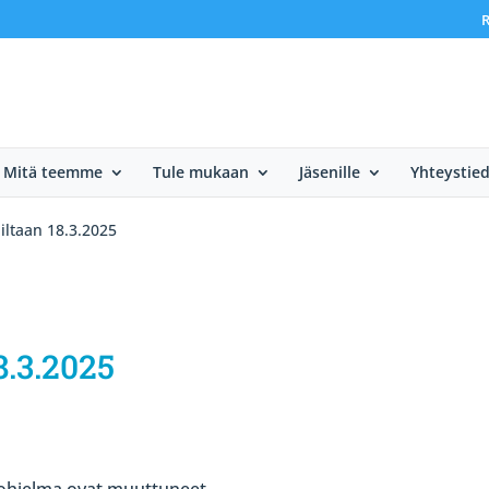
R
Mitä teemme
Tule mukaan
Jäsenille
Yhteystie
iltaan 18.3.2025
8.3.2025
 ohjelma ovat muuttuneet.