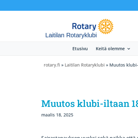
Laitilan Rotaryklubi
Etusivu
Keitä olemme
rotary.fi
»
Laitilan Rotaryklubi
» Muutos klubi-
Muutos klubi-iltaan 1
maalis 18, 2025
Sairastapauksen vuoksi sekä paikka että