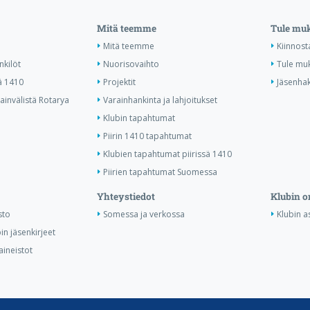
Mitä teemme
Tule mu
Mitä teemme
Kiinnost
nkilöt
Nuorisovaihto
Tule mu
ä 1410
Projektit
Jäsenha
invälistä Rotarya
Varainhankinta ja lahjoitukset
Klubin tapahtumat
Piirin 1410 tapahtumat
Klubien tapahtumat piirissä 1410
Piirien tapahtumat Suomessa
Yhteystiedot
Klubin o
sto
Somessa ja verkossa
Klubin as
in jäsenkirjeet
aineistot