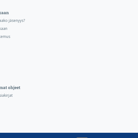
kaan
aako jäsenyys?
kaan
kemus
mat ohjeet
iakirjat