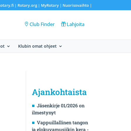
otary.fi
Rotary.org
MyRotary |
Nuorisovaihto
|
|
|
Club Finder
Lahjoita
dot
Klubin omat ohjeet
Ajankohtaista
Jäsenkirje 01/2026 on
ilmestynyt
Vappuillallinen tangon
ja elokuvamusiikin kera -