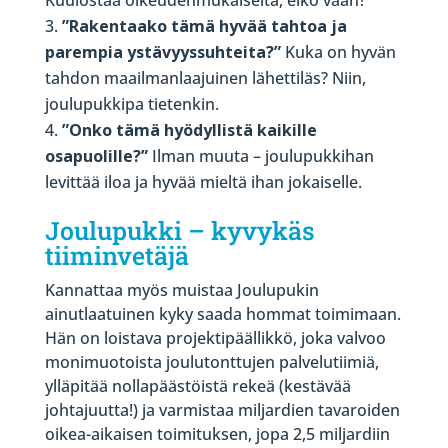
”Rakentaako tämä hyvää tahtoa ja
parempia ystävyyssuhteita?”
Kuka on hyvän
tahdon maailmanlaajuinen lähettiläs? Niin,
joulupukkipa tietenkin.
”Onko tämä hyödyllistä kaikille
osapuolille?”
Ilman muuta – joulupukkihan
levittää iloa ja hyvää mieltä ihan jokaiselle.
Joulupukki – kyvykäs
tiiminvetäjä
Kannattaa myös muistaa Joulupukin
ainutlaatuinen kyky saada hommat toimimaan.
Hän on loistava projektipäällikkö, joka valvoo
monimuotoista joulutonttujen palvelutiimiä,
ylläpitää nollapäästöistä rekeä (kestävää
johtajuutta!) ja varmistaa miljardien tavaroiden
oikea-aikaisen toimituksen, jopa 2,5 miljardiin