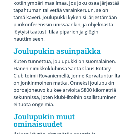
kotiin ympäri maailmaa. Jos joku osaa järjestää
tapahtuman tai vetää varainkeruun, se on
tämä kaveri. Joulupukki kykenisi järjestämään
piirikonferenssin unissaankin, ja ohjelmasta
löytyisi taatusti tilaa piparien ja glögin
nauttimiseen.
Joulupukin asuinpaikka
Kuten tunnettua, joulupukki on suomalainen.
Hänen nimikkoklubinsa Santa Claus Rotary
Club toimii Rovaniemellä, jonne Korvatunturilta
on jonkinmoinen matka. Onneksi joulupukin
poroajoneuvo kulkee arviolta 5800 kilometriä
sekunnissa, joten klubi-iltoihin osallistuminen
ei tuota ongelmia.
Joulupukin muut
ominaisuudet