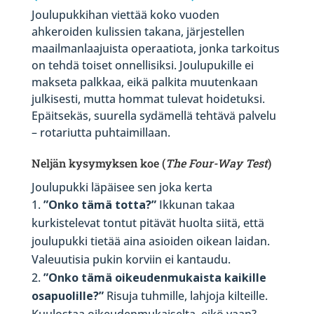
Joulupukkihan viettää koko vuoden
ahkeroiden kulissien takana, järjestellen
maailmanlaajuista operaatiota, jonka tarkoitus
on tehdä toiset onnellisiksi. Joulupukille ei
makseta palkkaa, eikä palkita muutenkaan
julkisesti, mutta hommat tulevat hoidetuksi.
Epäitsekäs, suurella sydämellä tehtävä palvelu
– rotariutta puhtaimillaan.
Neljän kysymyksen koe
(
The Four-Way Test
)
Joulupukki läpäisee sen joka kerta
”Onko tämä totta?”
Ikkunan takaa
kurkistelevat tontut pitävät huolta siitä, että
joulupukki tietää aina asioiden oikean laidan.
Valeuutisia pukin korviin ei kantaudu.
”Onko tämä oikeudenmukaista kaikille
osapuolille?”
Risuja tuhmille, lahjoja kilteille.
Kuulostaa oikeudenmukaiselta, eikö vaan?