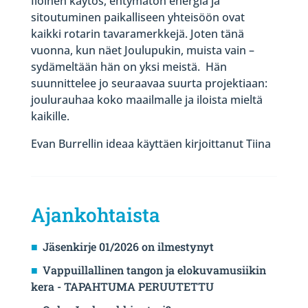
Iloinen käytös, ehtymätön energia ja
sitoutuminen paikalliseen yhteisöön ovat
kaikki rotarin tavaramerkkejä. Joten tänä
vuonna, kun näet Joulupukin, muista vain –
sydämeltään hän on yksi meistä. Hän
suunnittelee jo seuraavaa suurta projektiaan:
joulurauhaa koko maailmalle ja iloista mieltä
kaikille.
Evan Burrellin ideaa käyttäen kirjoittanut Tiina
Ajankohtaista
Jäsenkirje 01/2026 on ilmestynyt
Vappuillallinen tangon ja elokuvamusiikin
kera - TAPAHTUMA PERUUTETTU