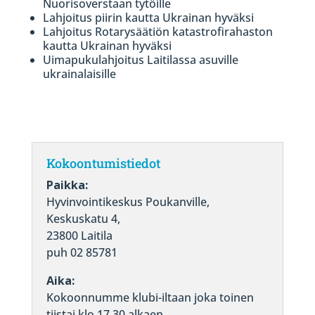
Nuorisoverstaan tytöille
Lahjoitus piirin kautta Ukrainan hyväksi
Lahjoitus Rotarysäätiön katastrofirahaston
kautta Ukrainan hyväksi
Uimapukulahjoitus Laitilassa asuville
ukrainalaisille
Kokoontumistiedot
Paikka:
Hyvinvointikeskus Poukanville,
Keskuskatu 4,
23800 Laitila
puh 02 85781
Aika:
Kokoonnumme klubi-iltaan joka toinen
tiistai klo 17.30 alkaen.