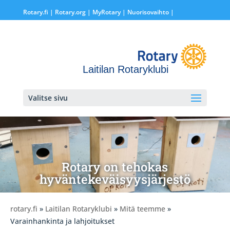
Rotary.fi
|
Rotary.org
|
MyRotary |
Nuorisovaihto
|
Laitilan Rotaryklubi
Valitse sivu
Rotary on tehokas
hyväntekeväisyysjärjestö
rotary.fi
»
Laitilan Rotaryklubi
»
Mitä teemme
»
Varainhankinta ja lahjoitukset