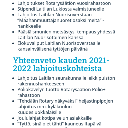
Lahjoitukset Rotarysäätiön vuosirahastoon
Stipendi Laitilan Lukiosta valmistuneelle
Lahjoitus Laitilan Nuorisoverstaan
”Maahanmuuttajanuoret osaksi meitä” -
hankkeelle
Pääsiäismunien metsästys -tempaus yhdessä
Laitilan Nuorisotoimen kanssa
Elokuvaliput Laitilan Nuorisoverstaalle
kansainvälisenä tyttöjen päivänä
Yhteenveto kauden 2021-
2022 lahjoituskohteista
Lahjoitus Laitilan seurakunnalle leikkipuiston
rakennushankeeseen
Poliokävelyn tuotto Rotarysäätiön Polio+
rahastoon
”Tehdään Rotary näkyväksi” heijastinpipojen
lahjoitus mm. kyläkoulun
kuudesluokkalaisille
Joululahjat kotipalvelun asiakkaille
”Tyttö, sinä olet tähti” kauneusiltapäivä