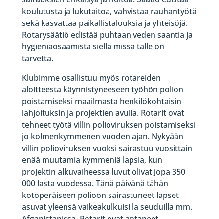
koulutusta ja lukutaitoa, vahvistaa rauhantyötä
sekä kasvattaa paikallistalouksia ja yhteisöjä.
Rotarysäätiö edistää puhtaan veden saantia ja
hygieniaosaamista siellä missä tälle on
tarvetta.
Klubimme osallistuu myös rotareiden
aloitteesta käynnistyneeseen työhön polion
poistamiseksi maailmasta henkilökohtaisin
lahjoituksin ja projektien avulla. Rotarit ovat
tehneet työtä villin polioviruksen poistamiseksi
jo kolmenkymmenen vuoden ajan. Nykyään
villin polioviruksen vuoksi sairastuu vuosittain
enää muutamia kymmeniä lapsia, kun
projektin alkuvaiheessa luvut olivat jopa 350
000 lasta vuodessa. Tänä päivänä tähän
kotoperäiseen polioon sairastuneet lapset
asuvat yleensä vaikeakulkuisilla seuduilla mm.
Afganistanissa. Rotarit ovat antaneet