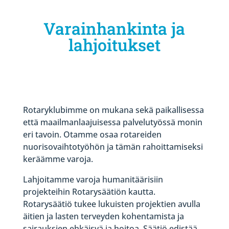
Varainhankinta ja
lahjoitukset
Rotaryklubimme on mukana sekä paikallisessa
että maailmanlaajuisessa palvelutyössä monin
eri tavoin. Otamme osaa rotareiden
nuorisovaihtotyöhön ja tämän rahoittamiseksi
keräämme varoja.
Lahjoitamme varoja humanitäärisiin
projekteihin Rotarysäätiön kautta.
Rotarysäätiö tukee lukuisten projektien avulla
äitien ja lasten terveyden kohentamista ja
sairauksien ehkäisyä ja hoitoa. Säätiö edistää