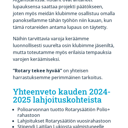
lupauksensa saattaa projekti päätökseen,
joten myös meidän klubimme osallistuu omalla
panoksellamme tähän työhön niin kauan, kun
tämä rotareiden antama lupaus on täytetty.
Näihin tarvittavia varoja keräämme
luonnollisesti suurelta osin klubimme jäseniltä,
mutta toteutamme myös erilaisia tempauksia
varojen keräämiseksi.
”Rotary tekee hyvää”
on yhteisen
harrastuksemme perimmäinen tarkoitus.
Yhteenveto kauden 2024-
2025 lahjoituskohteista
Polioarvonnan tuotto Rotarysäätiön Polio+
rahastoon
Lahjoitukset Rotarysäätiön vuosirahastoon
Stipendi Laitilan Lukiosta valmistuneelle