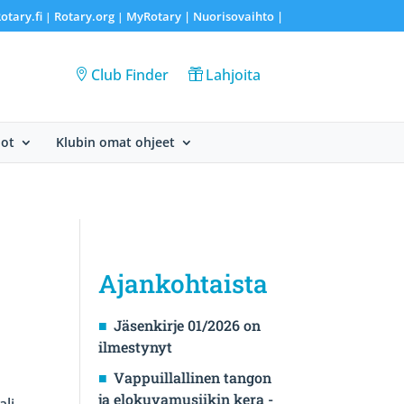
otary.fi
Rotary.org
MyRotary |
Nuorisovaihto
|
|
|
Club Finder
Lahjoita
dot
Klubin omat ohjeet
Ajankohtaista
Jäsenkirje 01/2026 on
ilmestynyt
Vappuillallinen tangon
ja elokuvamusiikin kera -
ali