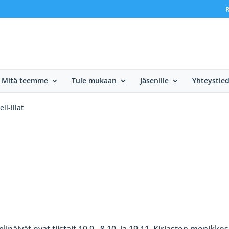
R
Mitä teemme
Tule mukaan
Jäsenille
Yhteystie
li-illat
lipäivät ovat tiistait 10.9., 8.10. ja 19.11. Kirjaston monikkos