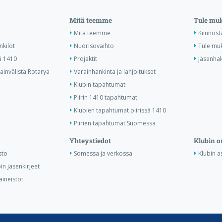
Mitä teemme
Tule mu
Mitä teemme
Kiinnost
nkilöt
Nuorisovaihto
Tule mu
ä 1410
Projektit
Jäsenha
invälistä Rotarya
Varainhankinta ja lahjoitukset
Klubin tapahtumat
Piirin 1410 tapahtumat
Klubien tapahtumat piirissä 1410
Piirien tapahtumat Suomessa
Yhteystiedot
Klubin o
sto
Somessa ja verkossa
Klubin as
in jäsenkirjeet
aineistot