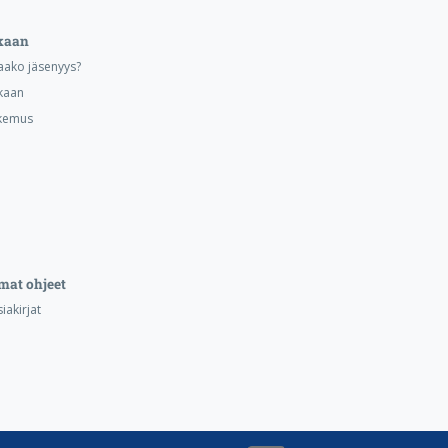
kaan
aako jäsenyys?
kaan
kemus
mat ohjeet
iakirjat