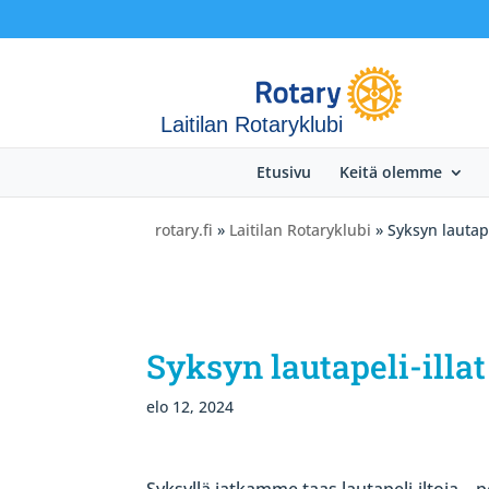
Laitilan Rotaryklubi
Etusivu
Keitä olemme
rotary.fi
»
Laitilan Rotaryklubi
» Syksyn lautape
Syksyn lautapeli-illat
elo 12, 2024
Syksyllä jatkamme taas lautapeli-iltoja – pe