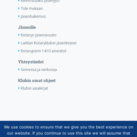
Kiinnostaako jäsenyys?
Tule mukaan
Jäsenhakemus
Jäsenille
Rotaryn jäsensivusto
Laitilan Rotaryklubin jäsenkirjeet
Rotarypiirin 1410 aineistot
Yhteystiedot
Somessa ja verkossa
Klubin omat ohjeet
Klubin asiakirjat
We use cookies to ensure that we give you the best experience on
Copyright © Suomen Rotarypalvelu ry 2026 |
our website. If you continue to use this site we will assume that
Jäsentietojärjestelmän tietosuojaseloste
|
Henkilötietojen