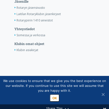
Jäsenille
Rotaryn jäsensivusto
Laitilan Rotaryklubin jäsenkirjeet
Rotarypiirin 1410 aineistot
Yhteystiedot
Somessa ja verkossa
Klubin omat ohjeet
Klubin asiakirjat
We use cookies to ensure that we give you the best experience on
Copyright © Suomen Rotarypalvelu ry 2026 |
our website. If you continue to use this site we will assume that
Jäsentietojärjestelmän tietosuojaseloste
|
Henkilötietojen
you are happy with it.
käsittely Rotarytoiminnassa
OK
Share This