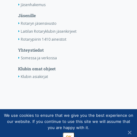
Jäsenhakemus
Jäsenille
Rotaryn jäsensivusto
Laitilan Rotaryklubin jäsenkirjeet
Rotarypiirin 1410 aineistot
Yhteystiedot
Somessa ja verkossa
Klubin omat ohjeet
Klubin asiakirjat
We use cookies to ensure that we give you the best experience on
Copyright © Suomen Rotarypalvelu ry 2026 |
our website. If you continue to use this site we will assume that
Jäsentietojärjestelmän tietosuojaseloste
|
Henkilötietojen
you are happy with it.
käsittely Rotarytoiminnassa