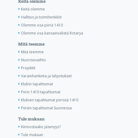
Keitä olemme
Keitä olemme
Hallitus ja toimihenkilöt
Olemme osa piiriä 1410
Olemme osa kansainvälistä Rotarya
Mitä teemme
Mitä teemme
Nuorisovaihto
Projektit
Varainhankinta ja lahjoitukset
Klubin tapahtumat
Piirin 1410 tapahtumat
Klubien tapahtumat piirissä 1410
Piirien tapahtumat Suomessa
Tule mukaan
Kiinnostaako jäsenyys?
Tule mukaan