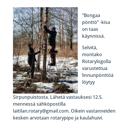
”Bongaa
pönttö” -kisa
on taas
käynnissä.
Selvitä,
montako
Rotarylogolla
varustettua
linnunpönttöä
löytyy
Sirpunpuistosta. Lähetä vastauksesi 12.5.
mennessä sähköpostilla
laitilan.rotary@gmail.com. Oikein vastanneiden
kesken arvotaan rotarypipo ja kaulahuivi.