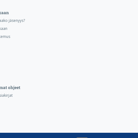
kaan
aako jäsenyys?
kaan
kemus
mat ohjeet
iakirjat