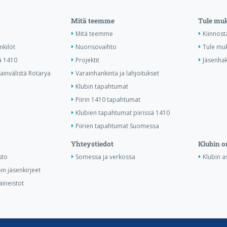
Mitä teemme
Tule mu
Mitä teemme
Kiinnost
nkilöt
Nuorisovaihto
Tule mu
ä 1410
Projektit
Jäsenha
invälistä Rotarya
Varainhankinta ja lahjoitukset
Klubin tapahtumat
Piirin 1410 tapahtumat
Klubien tapahtumat piirissä 1410
Piirien tapahtumat Suomessa
Yhteystiedot
Klubin o
sto
Somessa ja verkossa
Klubin as
in jäsenkirjeet
aineistot