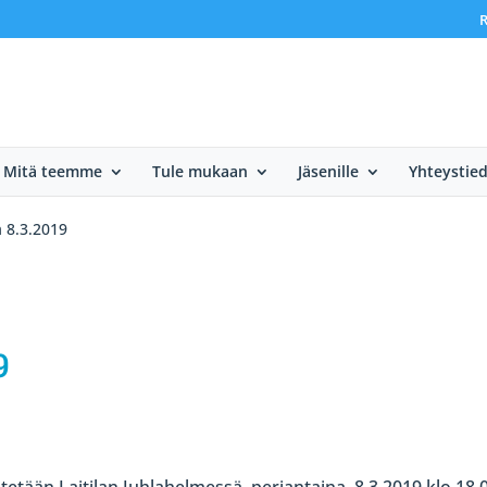
R
Mitä teemme
Tule mukaan
Jäsenille
Yhteystie
a 8.3.2019
9
estetään Laitilan Juhlahelmessä perjantaina, 8.3.2019 klo 18.