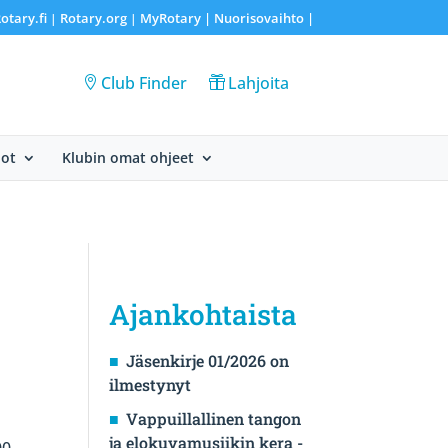
otary.fi
Rotary.org
MyRotary |
Nuorisovaihto
|
|
|
Club Finder
Lahjoita
dot
Klubin omat ohjeet
Ajankohtaista
Jäsenkirje 01/2026 on
ilmestynyt
Vappuillallinen tangon
ja elokuvamusiikin kera -
00.