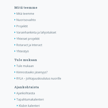
Mitä teemme
Mitä teemme
Nuorisovaihto
Projektit
Varainhankinta ja lahjoitukset
Yhteiset projektit
Rotaract ja Interact
Yhteistyö
Tule mukaan
Tule mukaan
Kiinnostaako jäsenyys?
RYLA – Johtajuuskoulutus nuorille
Ajankohtaista
Ajankohtaista
Tapahtumakalenteri
Klubin kalenteri