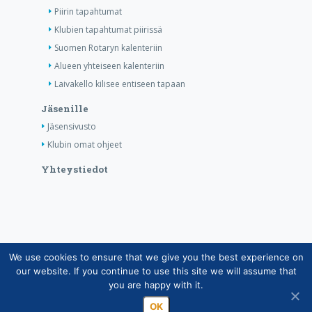
Piirin tapahtumat
Klubien tapahtumat piirissä
Suomen Rotaryn kalenteriin
Alueen yhteiseen kalenteriin
Laivakello kilisee entiseen tapaan
Jäsenille
Jäsensivusto
Klubin omat ohjeet
Yhteystiedot
We use cookies to ensure that we give you the best experience on
Copyright © Suomen Rotarypalvelu ry 2026 |
our website. If you continue to use this site we will assume that
Jäsentietojärjestelmän tietosuojaseloste
|
Henkilötietojen
you are happy with it.
käsittely Rotarytoiminnassa
OK