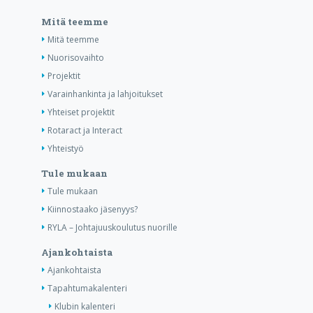
Mitä teemme
Mitä teemme
Nuorisovaihto
Projektit
Varainhankinta ja lahjoitukset
Yhteiset projektit
Rotaract ja Interact
Yhteistyö
Tule mukaan
Tule mukaan
Kiinnostaako jäsenyys?
RYLA – Johtajuuskoulutus nuorille
Ajankohtaista
Ajankohtaista
Tapahtumakalenteri
Klubin kalenteri