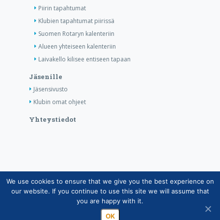
Piirin tapahtumat
Klubien tapahtumat piirissä
Suomen Rotaryn kalenteriin
Alueen yhteiseen kalenteriin
Laivakello kilisee entiseen tapaan
Jäsenille
Jäsensivusto
Klubin omat ohjeet
Yhteystiedot
We use cookies to ensure that we give you the best experience on
Copyright © Suomen Rotarypalvelu ry 2026 |
our website. If you continue to use this site we will assume that
Jäsentietojärjestelmän tietosuojaseloste
|
Henkilötietojen
you are happy with it.
käsittely Rotarytoiminnassa
OK