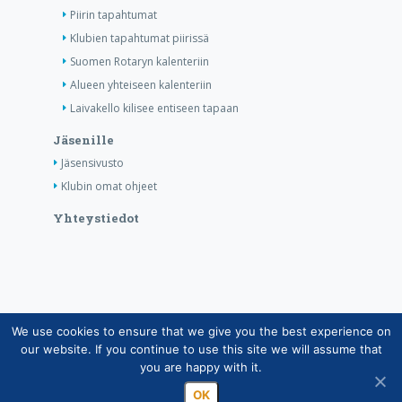
Piirin tapahtumat
Klubien tapahtumat piirissä
Suomen Rotaryn kalenteriin
Alueen yhteiseen kalenteriin
Laivakello kilisee entiseen tapaan
Jäsenille
Jäsensivusto
Klubin omat ohjeet
Yhteystiedot
We use cookies to ensure that we give you the best experience on
Copyright © Suomen Rotarypalvelu ry 2026 |
our website. If you continue to use this site we will assume that
Jäsentietojärjestelmän tietosuojaseloste
|
Henkilötietojen
you are happy with it.
käsittely Rotarytoiminnassa
OK