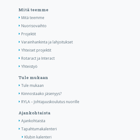
Mitä teemme
Mitä teemme
Nuorisovaihto
Projektit
Varainhankinta ja lahjoitukset
Yhteiset projektit
Rotaract ja Interact
Yhteistyö
Tule mukaan
Tule mukaan
Kiinnostaako jäsenyys?
RYLA – Johtajuuskoulutus nuorille
Ajankohtaista
Ajankohtaista
Tapahtumakalenteri
Klubin kalenteri