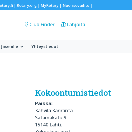
otary.fi
Rotary.org
MyRotary |
Nuorisovaihto
|
|
|
Club Finder
Lahjoita
Jäsenille
Yhteystiedot
Kokoontumistiedot
Paikka:
Kahvila Kariranta
Satamakatu 9
15140 Lahti.
Kokoukset ovat