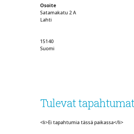
Osoite
Satamakatu 2 A
Lahti
15140
Suomi
Tulevat tapahtuma
<li>Ei tapahtumia tässä paikassa</li>