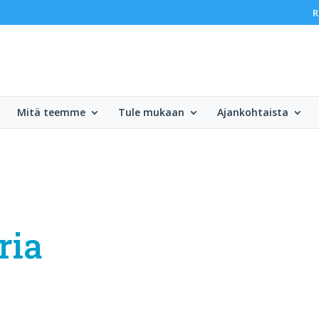
R
Mitä teemme
Tule mukaan
Ajankohtaista
ria