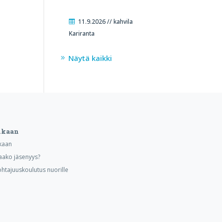
11.9.2026 // kahvila
Kariranta
Näytä kaikki
ukaan
kaan
aako jäsenyys?
ohtajuuskoulutus nuorille