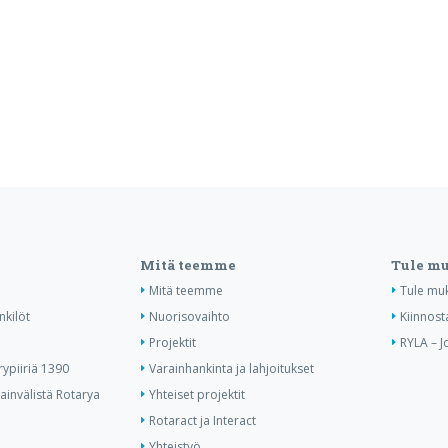
Mitä teemme
Tule m
Mitä teemme
Tule mu
nkilöt
Nuorisovaihto
Kiinnost
Projektit
RYLA – J
ypiiriä 1390
Varainhankinta ja lahjoitukset
invälistä Rotarya
Yhteiset projektit
Rotaract ja Interact
Yhteistyö