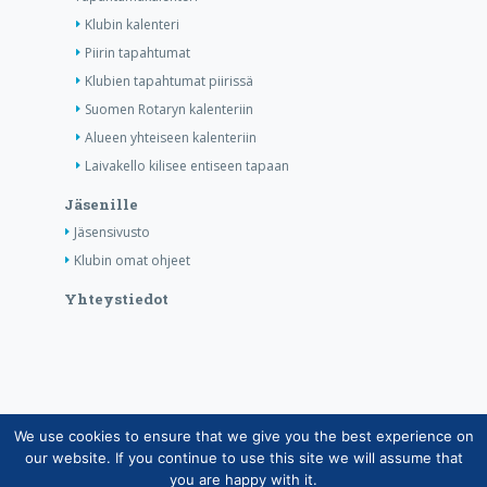
Klubin kalenteri
Piirin tapahtumat
Klubien tapahtumat piirissä
Suomen Rotaryn kalenteriin
Alueen yhteiseen kalenteriin
Laivakello kilisee entiseen tapaan
Jäsenille
Jäsensivusto
Klubin omat ohjeet
Yhteystiedot
We use cookies to ensure that we give you the best experience on
Copyright © Suomen Rotarypalvelu ry 2026 |
our website. If you continue to use this site we will assume that
Jäsentietojärjestelmän tietosuojaseloste
|
Henkilötietojen
you are happy with it.