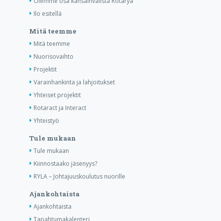
Olemme osa kansainvälistä Rotarya
Ilo esitellä
Mitä teemme
Mitä teemme
Nuorisovaihto
Projektit
Varainhankinta ja lahjoitukset
Yhteiset projektit
Rotaract ja Interact
Yhteistyö
Tule mukaan
Tule mukaan
Kiinnostaako jäsenyys?
RYLA – Johtajuuskoulutus nuorille
Ajankohtaista
Ajankohtaista
Tapahtumakalenteri