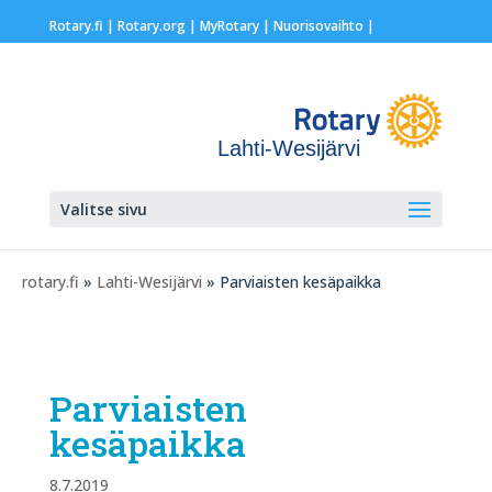
Rotary.fi
|
Rotary.org
|
MyRotary |
Nuorisovaihto
|
Lahti-Wesijärvi
Valitse sivu
rotary.fi
»
Lahti-Wesijärvi
» Parviaisten kesäpaikka
Parviaisten
kesäpaikka
8.7.2019