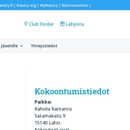
otary.fi
Rotary.org
MyRotary |
Nuorisovaihto
|
|
|
Club Finder
Lahjoita
Jäsenille
Yhteystiedot
Kokoontumistiedot
Paikka:
Kahvila Kariranta
Satamakatu 9
15140 Lahti.
Kokoukset ovat