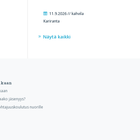
11.9.2026 // kahvila
Kariranta
Näytä kaikki
ukaan
kaan
aako jäsenyys?
ohtajuuskoulutus nuorille