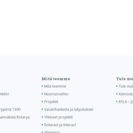
Mitä teemme
Tule m
Mitä teemme
Tule mu
nkilöt
Nuorisovaihto
Kiinnost
Projektit
RYLA – J
ypiiriä 1390
Varainhankinta ja lahjoitukset
invälistä Rotarya
Yhteiset projektit
Rotaract ja Interact
Yhteistyö