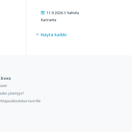
11.9.2026 // kahvila
Kariranta
Näytä kaikki
ukaan
kaan
aako jäsenyys?
ohtajuuskoulutus nuorille