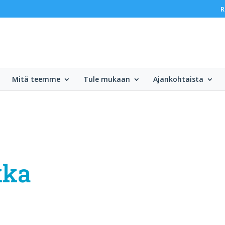
R
Mitä teemme
Tule mukaan
Ajankohtaista
kka