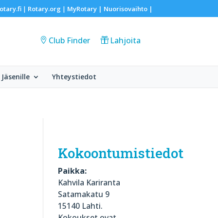
otary.fi
Rotary.org
MyRotary |
Nuorisovaihto
|
|
|
Club Finder
Lahjoita
Jäsenille
Yhteystiedot
Kokoontumistiedot
Paikka:
Kahvila Kariranta
Satamakatu 9
15140 Lahti.
Kokoukset ovat