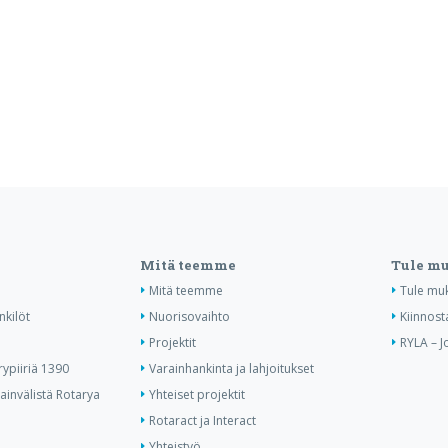
Mitä teemme
Tule m
Mitä teemme
Tule mu
nkilöt
Nuorisovaihto
Kiinnost
Projektit
RYLA – J
ypiiriä 1390
Varainhankinta ja lahjoitukset
invälistä Rotarya
Yhteiset projektit
Rotaract ja Interact
Yhteistyö