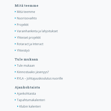
Mitä teemme
Mitä teemme
Nuorisovaihto
Projektit
Varainhankinta ja lahjoitukset
Yhteiset projektit
Rotaract ja Interact
Yhteistyö
Tule mukaan
Tule mukaan
Kiinnostaako jäsenyys?
RYLA – Johtajuuskoulutus nuorille
Ajankohtaista
Ajankohtaista
Tapahtumakalenteri
Klubin kalenteri