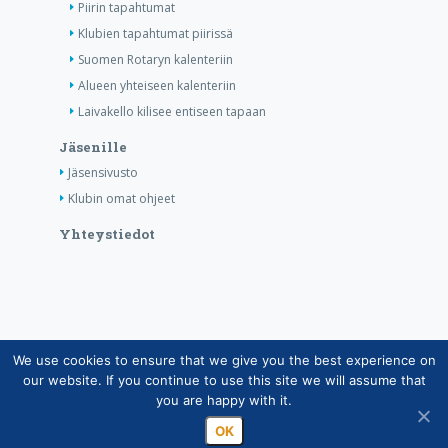
Piirin tapahtumat
Klubien tapahtumat piirissä
Suomen Rotaryn kalenteriin
Alueen yhteiseen kalenteriin
Laivakello kilisee entiseen tapaan
Jäsenille
Jäsensivusto
Klubin omat ohjeet
Yhteystiedot
We use cookies to ensure that we give you the best experience on
Copyright © Suomen Rotarypalvelu ry 2026 |
our website. If you continue to use this site we will assume that
Jäsentietojärjestelmän tietosuojaseloste
|
Henkilötietojen
you are happy with it.
käsittely Rotarytoiminnassa
OK