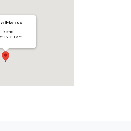
ivi II-kerros
 II-kerros
tu 6 C - Lahti