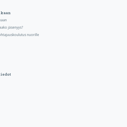
ukaan
kaan
aako jäsenyys?
ohtajuuskoulutus nuorille
iedot