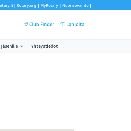
otary.fi
Rotary.org
MyRotary |
Nuorisovaihto
|
|
|
Club Finder
Lahjoita
Jäsenille
Yhteystiedot