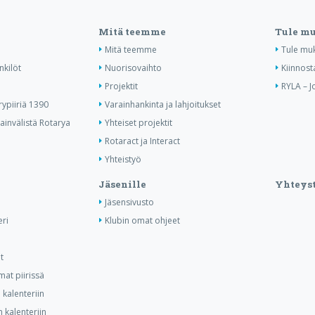
Mitä teemme
Tule m
Mitä teemme
Tule mu
nkilöt
Nuorisovaihto
Kiinnost
Projektit
RYLA – J
ypiiriä 1390
Varainhankinta ja lahjoitukset
invälistä Rotarya
Yhteiset projektit
Rotaract ja Interact
Yhteistyö
Jäsenille
Yhteyst
Jäsensivusto
ri
Klubin omat ohjeet
t
at piirissä
kalenteriin
 kalenteriin