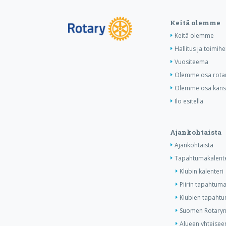
Keitä olemme
Keitä olemme
Hallitus ja toimihe
Vuositeema
Olemme osa rotar
Olemme osa kansa
Ilo esitellä
Ajankohtaista
Ajankohtaista
Tapahtumakalente
Klubin kalenteri
Piirin tapahtuma
Klubien tapahtum
Suomen Rotaryn 
Alueen yhteiseen