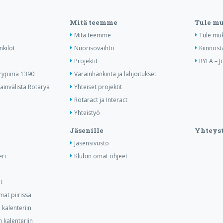
Mitä teemme
Tule m
Mitä teemme
Tule mu
nkilöt
Nuorisovaihto
Kiinnost
Projektit
RYLA – J
ypiiriä 1390
Varainhankinta ja lahjoitukset
invälistä Rotarya
Yhteiset projektit
Rotaract ja Interact
Yhteistyö
Jäsenille
Yhteyst
Jäsensivusto
ri
Klubin omat ohjeet
t
at piirissä
kalenteriin
 kalenteriin