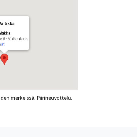
Waltikka
altikka
e 6 - Valkeakoski
mat
den merkeissä. Piirineuvottelu.