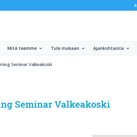
R
Mitä teemme
Tule mukaan
Ajankohtaista
arning Seminar Valkeakoski
ning Seminar Valkeakoski