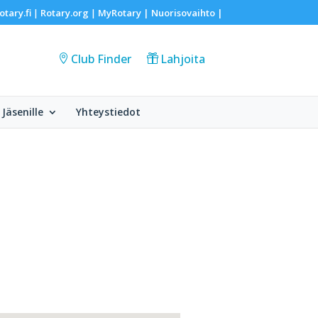
otary.fi
Rotary.org
MyRotary |
Nuorisovaihto
|
|
|
Club Finder
Lahjoita
Jäsenille
Yhteystiedot