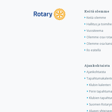
Keitä olemme
Keitä olemme
Hallitus ja toimihe
Vuositeema
Olemme osa rotar
Olemme osa kansa
Ilo esitellä
Ajankohtaista
Ajankohtaista
Tapahtumakalente
Klubin kalenteri
Piirin tapahtuma
Klubien tapahtum
Suomen Rotaryn 
Alueen yhteiseen