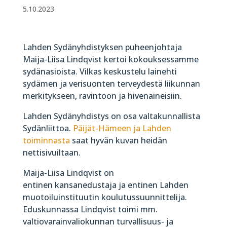
5.10.2023
Lahden Sydänyhdistyksen puheenjohtaja
Maija-Liisa Lindqvist kertoi kokouksessamme
sydänasioista. Vilkas keskustelu lainehti
sydämen ja verisuonten terveydestä liikunnan
merkitykseen, ravintoon ja hivenaineisiin.
Lahden Sydänyhdistys on osa valtakunnallista
Sydänliittoa.
Päijät-Hämeen ja Lahden
toiminnasta
saat hyvän kuvan heidän
nettisivuiltaan.
Maija-Liisa Lindqvist on
entinen kansanedustaja ja entinen Lahden
muotoiluinstituutin koulutussuunnittelija.
Eduskunnassa Lindqvist toimi mm.
valtiovarainvaliokunnan turvallisuus- ja