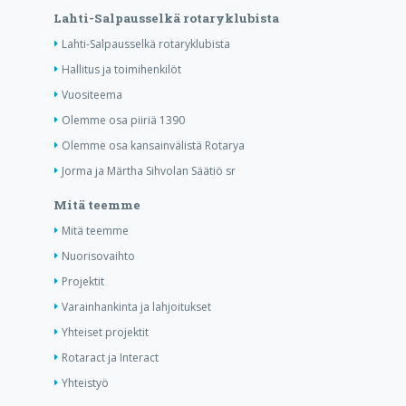
Lahti-Salpausselkä rotaryklubista
Lahti-Salpausselkä rotaryklubista
Hallitus ja toimihenkilöt
Vuositeema
Olemme osa piiriä 1390
Olemme osa kansainvälistä Rotarya
Jorma ja Märtha Sihvolan Säätiö sr
Mitä teemme
Mitä teemme
Nuorisovaihto
Projektit
Varainhankinta ja lahjoitukset
Yhteiset projektit
Rotaract ja Interact
Yhteistyö