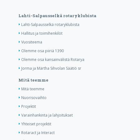
Lahti-Salpausselkä rotaryklubista
Lahti-Salpausselkä rotaryklubista
Hallitus ja toimihenkilöt
Vuositeema
Olemme osa piiriä 1390
Olemme osa kansainvälistä Rotarya
Jorma ja Märtha Sihvolan Säätiö sr
Mitä teemme
Mitä teemme
Nuorisovaihto
Projektit
Varainhankinta ja lahjoitukset
Yhteiset projektit
Rotaract ja Interact