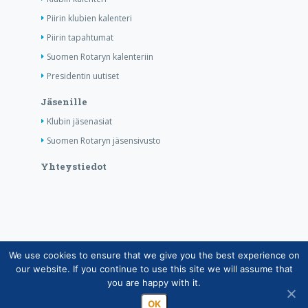
Piirin klubien kalenteri
Piirin tapahtumat
Suomen Rotaryn kalenteriin
Presidentin uutiset
Jäsenille
Klubin jäsenasiat
Suomen Rotaryn jäsensivusto
Yhteystiedot
We use cookies to ensure that we give you the best experience on
Copyright © Suomen Rotarypalvelu ry 2026 |
our website. If you continue to use this site we will assume that
Jäsentietojärjestelmän tietosuojaseloste
|
Henkilötietojen
you are happy with it.
käsittely Rotarytoiminnassa
OK