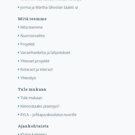
Jorma ja Märtha Sihvolan Säätiö sr
Mitä teemme
Mitä teemme
Nuorisovaihto
Projektit
Varainhankinta ja lahjoitukset
Yhteiset projektit
Rotaract ja Interact
Yhteistyö
Tule mukaan
Tule mukaan
Kiinnostaako jäsenyys?
RYLA – Johtajuuskoulutus nuorille
Ajankohtaista
Klubin kalenteri