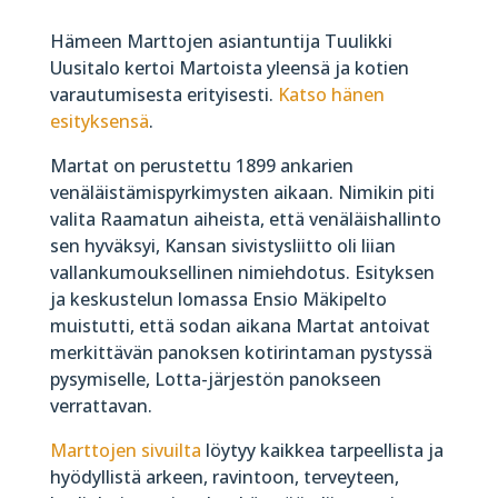
Hämeen Marttojen asiantuntija Tuulikki
Uusitalo kertoi Martoista yleensä ja kotien
varautumisesta erityisesti.
Katso hänen
esityksensä
.
Martat on perustettu 1899 ankarien
venäläistämispyrkimysten aikaan. Nimikin piti
valita Raamatun aiheista, että venäläishallinto
sen hyväksyi, Kansan sivistysliitto oli liian
vallankumouksellinen nimiehdotus. Esityksen
ja keskustelun lomassa Ensio Mäkipelto
muistutti, että sodan aikana Martat antoivat
merkittävän panoksen kotirintaman pystyssä
pysymiselle, Lotta-järjestön panokseen
verrattavan.
Marttojen sivuilta
löytyy kaikkea tarpeellista ja
hyödyllistä arkeen, ravintoon, terveyteen,