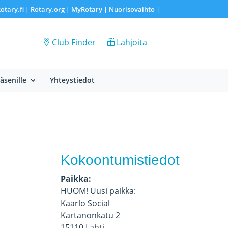
otary.fi
Rotary.org
MyRotary |
Nuorisovaihto
|
|
|
Club Finder
Lahjoita
Jäsenille
Yhteystiedot
Kokoontumistiedot
Paikka:
HUOM! Uusi paikka:
Kaarlo Social
Kartanonkatu 2
15110 Lahti