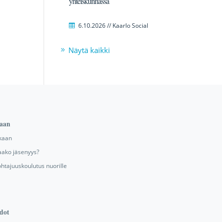
yhteiskunnassa
6.10.2026 // Kaarlo Social
Näytä kaikki
aan
kaan
aako jäsenyys?
ohtajuuskoulutus nuorille
dot