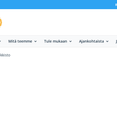
R
Mitä teemme
Tule mukaan
Ajankohtaista
kkisto