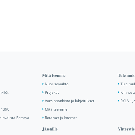
Mitä teemme
Tule muk
Nuorisovaihto
Tule mu
nkilöt
Projektit
Kiinnost
Varainhankinta ja lahjoitukset
RYLA – J
ä 1390
Mitä teemme
invälistä Rotarya
Rotaract ja Interact
Jäsenille
Yhteystie