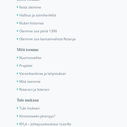
Keitä olemme
Hallitus ja toimihenkilöt
Klubin historiaa
Olemme osa piiriä 1390
Olemme osa kansainvälistä Rotarya
Mitä teemme
Nuorisovaihto
Projektit
Varainhankinta ja lahjoitukset
Mitä teemme
Rotaract ja Interact
Tule mukaan
Tule mukaan
Kiinnostaako jäsenyys?
RYLA – Johtajuuskoulutus nuorille