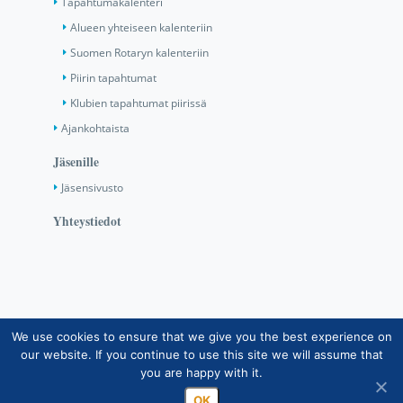
Tapahtumakalenteri
Alueen yhteiseen kalenteriin
Suomen Rotaryn kalenteriin
Piirin tapahtumat
Klubien tapahtumat piirissä
Ajankohtaista
Jäsenille
Jäsensivusto
Yhteystiedot
We use cookies to ensure that we give you the best experience on
Copyright © Suomen Rotarypalvelu ry 2026 |
our website. If you continue to use this site we will assume that
Jäsentietojärjestelmän tietosuojaseloste
|
Henkilötietojen
you are happy with it.
käsittely Rotarytoiminnassa
OK