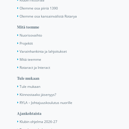
Klubin historiaa
Olemme osa piiriä 1390
Olemme osa kansainvälistä Rotarya
Mitä teemme
Nuorisovaihto
Projektit
Varainhankinta ja lahjoitukset
Mitä teemme
Rotaract ja Interact
Tule mukaan
Tule mukaan
Kiinnostaako jäsenyys?
RYLA – Johtajuuskoulutus nuorille
Ajankohtaista
Klubin ohjelma 2026-27