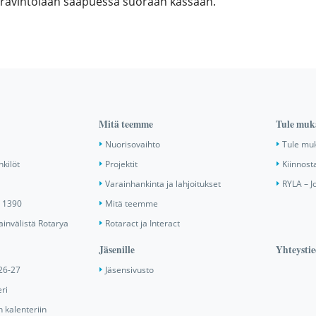
u ravintolaan saapuessa suoraan kassaan.
Mitä teemme
Tule muk
Nuorisovaihto
Tule mu
nkilöt
Projektit
Kiinnost
Varainhankinta ja lahjoitukset
RYLA – J
ä 1390
Mitä teemme
invälistä Rotarya
Rotaract ja Interact
Jäsenille
Yhteystie
26-27
Jäsensivusto
ri
 kalenteriin