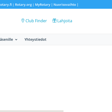
otary.fi
Rotary.org
MyRotary |
Nuorisovaihto
|
|
|
Club Finder
Lahjoita
Jäsenille
Yhteystiedot