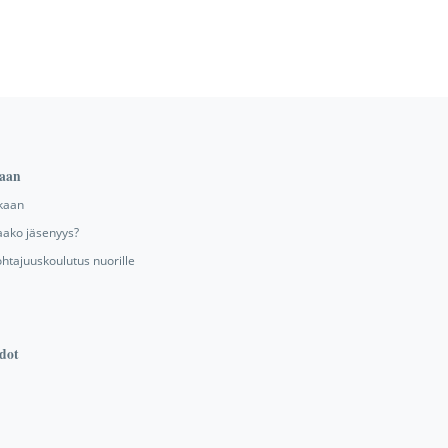
aan
kaan
aako jäsenyys?
ohtajuuskoulutus nuorille
dot