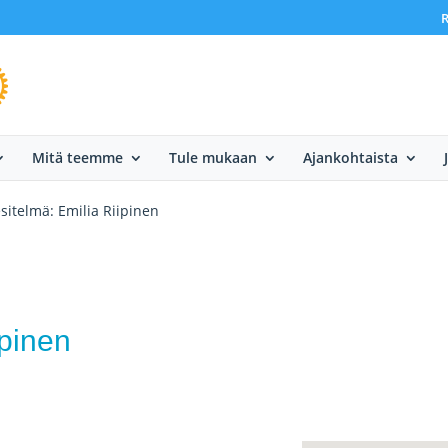
R
Mitä teemme
Tule mukaan
Ajankohtaista
sitelmä: Emilia Riipinen
ipinen