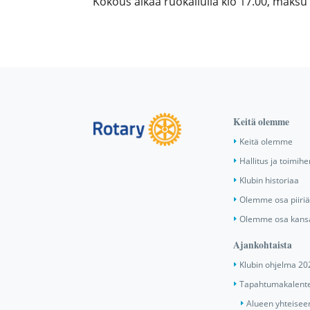
Kokous alkaa ruokailulla klo 17.00, maks
Keitä olemme
Keitä olemme
Hallitus ja toimihe
Klubin historiaa
Olemme osa piiri
Olemme osa kansa
Ajankohtaista
Klubin ohjelma 20
Tapahtumakalente
Alueen yhteiseen