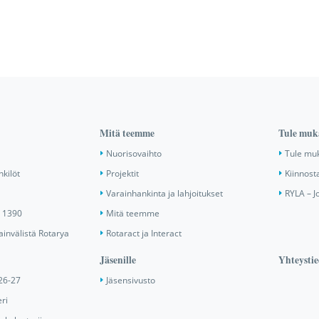
Mitä teemme
Tule muk
Nuorisovaihto
Tule mu
nkilöt
Projektit
Kiinnost
Varainhankinta ja lahjoitukset
RYLA – J
ä 1390
Mitä teemme
invälistä Rotarya
Rotaract ja Interact
Jäsenille
Yhteystie
26-27
Jäsensivusto
ri