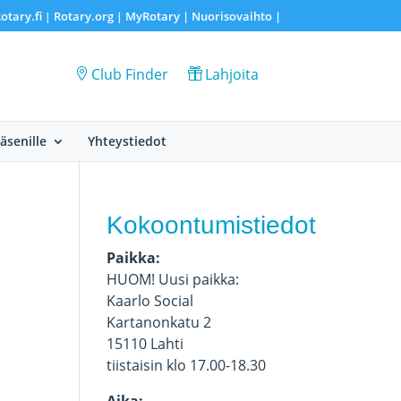
otary.fi
Rotary.org
MyRotary |
Nuorisovaihto
|
|
|
Club Finder
Lahjoita
Jäsenille
Yhteystiedot
Kokoontumistiedot
Paikka:
HUOM! Uusi paikka:
Kaarlo Social
Kartanonkatu 2
15110 Lahti
tiistaisin klo 17.00-18.30