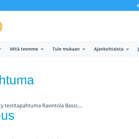
R
Mitä teemme
Tule mukaan
Ajankohtaista
pahtuma
ty testitapahtuma Ravintola Bassi,...
ous