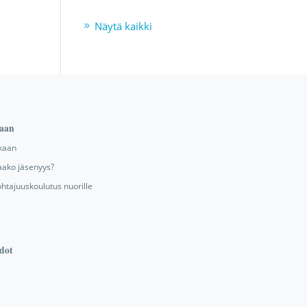
Näytä kaikki
aan
kaan
aako jäsenyys?
ohtajuuskoulutus nuorille
dot