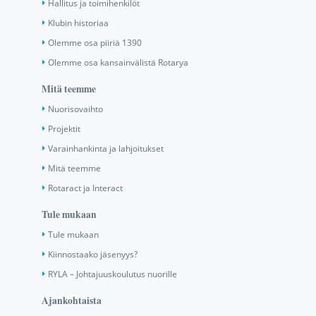
Hallitus ja toimihenkilöt
Klubin historiaa
Olemme osa piiriä 1390
Olemme osa kansainvälistä Rotarya
Mitä teemme
Nuorisovaihto
Projektit
Varainhankinta ja lahjoitukset
Mitä teemme
Rotaract ja Interact
Tule mukaan
Tule mukaan
Kiinnostaako jäsenyys?
RYLA – Johtajuuskoulutus nuorille
Ajankohtaista