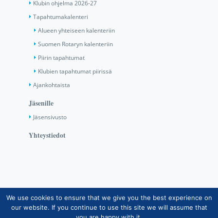
Klubin ohjelma 2026-27
Tapahtumakalenteri
Alueen yhteiseen kalenteriin
Suomen Rotaryn kalenteriin
Piirin tapahtumat
Klubien tapahtumat piirissä
Ajankohtaista
Jäsenille
Jäsensivusto
Yhteystiedot
We use cookies to ensure that we give you the best experience on
Copyright © Suomen Rotarypalvelu ry 2026 |
our website. If you continue to use this site we will assume that
Jäsentietojärjestelmän tietosuojaseloste
|
Henkilötietojen
you are happy with it.