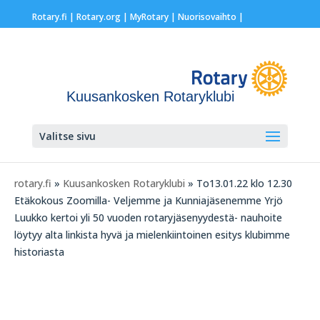
Rotary.fi
|
Rotary.org
|
MyRotary |
Nuorisovaihto
|
Kuusankosken Rotaryklubi
Valitse sivu
rotary.fi
»
Kuusankosken Rotaryklubi
» To13.01.22 klo 12.30
Etäkokous Zoomilla- Veljemme ja Kunniajäsenemme Yrjö
Luukko kertoi yli 50 vuoden rotaryjäsenyydestä- nauhoite
löytyy alta linkista hyvä ja mielenkiintoinen esitys klubimme
historiasta