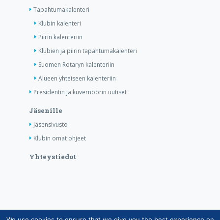
Tapahtumakalenteri
Klubin kalenteri
Piirin kalenteriin
Klubien ja piirin tapahtumakalenteri
Suomen Rotaryn kalenteriin
Alueen yhteiseen kalenteriin
Presidentin ja kuvernöörin uutiset
Jäsenille
Jäsensivusto
Klubin omat ohjeet
Yhteystiedot
We use cookies to ensure that we give you the best experience on