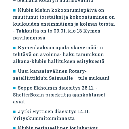
– teemana Rotaryn nuorisovaihto
Klubin klubin kokoontumispäivä on
muuttunut torstaiksi ja kokoontuminen on
kuukauden ensimmäinen ja kolmas torstai
- Takkailta on to 09.01. klo 18 Kymen
paviljongissa
Kymenlaakson apulaiskuvernöörin
tehtävä on avoinna- haku tammikuun
aikana-klubin hallituksen esityksestä
Uusi kansainvälinen Rotary-
satelliittiklubi Saimaalle – tule mukaan!
Seppo Ekholmin diaesitys 28.11. -
ShelterBoxin projektit ja ajankohtaiset
asiat
Jyrki Hyttisen diaesitys 14.11.
Yrityskummitoiminnasta
Klubin perinteellinen joulukeräys