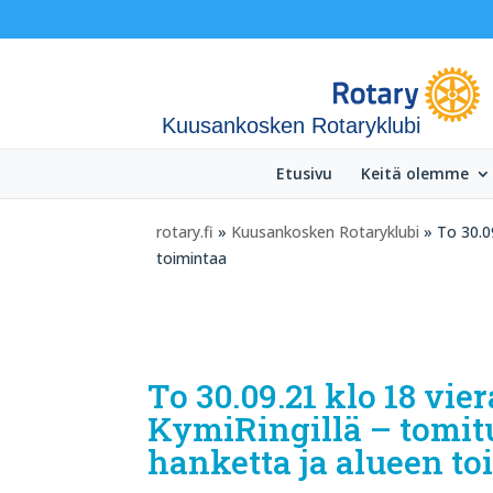
Kuusankosken Rotaryklubi
Etusivu
Keitä olemme
rotary.fi
»
Kuusankosken Rotaryklubi
» To 30.0
toimintaa
To 30.09.21 klo 18 v
KymiRingillä – tomit
hanketta ja alueen to