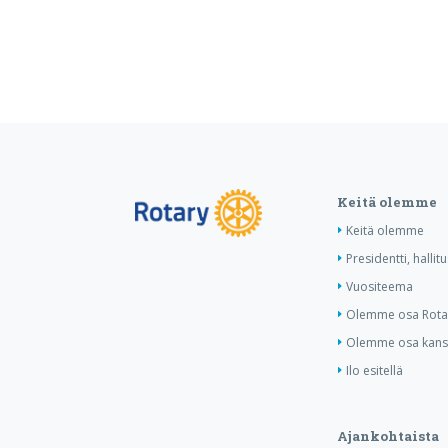
Keitä olemme
Keitä olemme
Presidentti, hallit
Vuositeema
Olemme osa Rotar
Olemme osa kansa
Ilo esitellä
Ajankohtaista