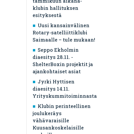
tammikuun aikana-
klubin hallituksen
esityksestä
Uusi kansainvälinen
Rotary-satelliittiklubi
Saimaalle – tule mukaan!
Seppo Ekholmin
diaesitys 28.11. -
ShelterBoxin projektit ja
ajankohtaiset asiat
Jyrki Hyttisen
diaesitys 14.11.
Yrityskummitoiminnasta
Klubin perinteellinen
joulukeräys
vähävaraisille
Kuusankoskelaisille