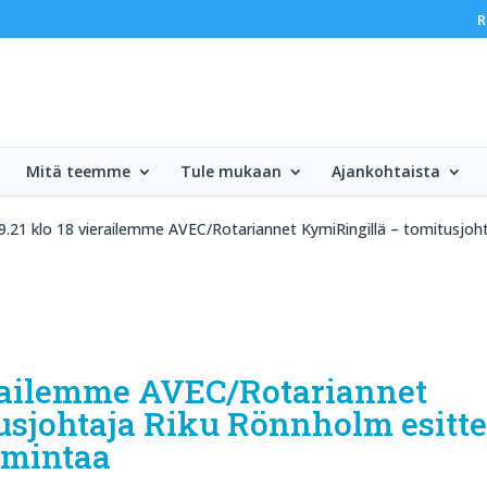
R
Mitä teemme
Tule mukaan
Ajankohtaista
9.21 klo 18 vierailemme AVEC/Rotariannet KymiRingillä – tomitusjoht
ierailemme AVEC/Rotariannet
usjohtaja Riku Rönnholm esitte
imintaa