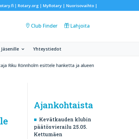
otary.fi
Rotary.org
MyRotary |
Nuorisovaihto
|
|
|
Club Finder
Lahjoita
Jäsenille
Yhteystiedot
aja Riku Rönnholm esittele hanketta ja alueen
Ajankohtaista
le
Kevätkauden klubin
päätösvierailu 25.05.
Kettumäen