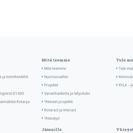
Mitä teemme
Tule m
Mitä teemme
Tule mu
us ja toimihenkilöt
Nuorisovaihto
Kiinnost
Projektit
RYLA – J
ypiiriä D1430
Varainhankinta ja lahjoituks
invälistä Rotarya
Yhteiset projektit
Rotaract ja Interact
Yhteistyö
Jäsenille
Yhteyst