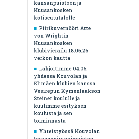
kansanpuistoon ja
Kuusankosken
kotiseututalolle
Piirikuvernööri Atte
von Wrightin
Kuusankosken
klubivierailu 18.06.26
verkon kautta
Lahjoitimme 04.06.
yhdessä Kouvolan ja
Elimäen klubien kanssa
Vesirepun Kymenlaakson
Steiner koululle ja
kuulimme esityksen
koulusta ja sen
toiminnasta
Yhteistyössä Kouvolan
terveysviranoimaisten