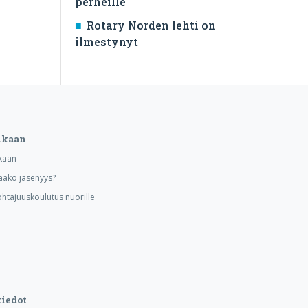
perheille
Rotary Norden lehti on
ilmestynyt
ukaan
kaan
aako jäsenyys?
ohtajuuskoulutus nuorille
iedot