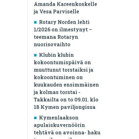
Amanda Kareenkoskelle
ja Vesa Parviselle
​Rotary Norden lehti
1/2026 on ilmestynyt –
teemana Rotaryn
nuorisovaihto
Klubin klubin
kokoontumispäivä on
muuttunut torstaiksi ja
kokoontuminen on
kuukauden ensimmäinen
ja kolmas torstai -
Takkailta on to 09.01. klo
18 Kymen paviljongissa
Kymenlaakson
apulaiskuvernöörin
tehtävä on avoinna- haku