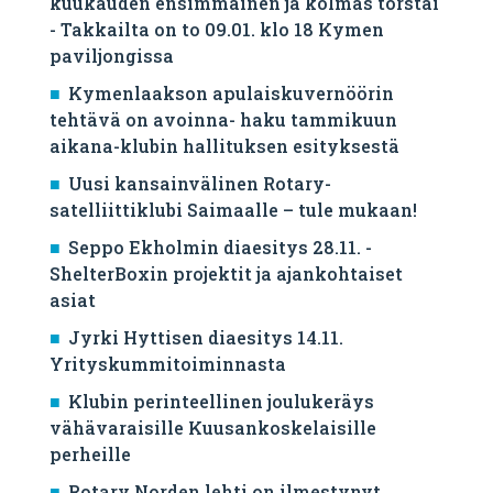
kuukauden ensimmäinen ja kolmas torstai
- Takkailta on to 09.01. klo 18 Kymen
paviljongissa
Kymenlaakson apulaiskuvernöörin
tehtävä on avoinna- haku tammikuun
aikana-klubin hallituksen esityksestä
Uusi kansainvälinen Rotary-
satelliittiklubi Saimaalle – tule mukaan!
Seppo Ekholmin diaesitys 28.11. -
ShelterBoxin projektit ja ajankohtaiset
asiat
Jyrki Hyttisen diaesitys 14.11.
Yrityskummitoiminnasta
Klubin perinteellinen joulukeräys
vähävaraisille Kuusankoskelaisille
perheille
Rotary Norden lehti on ilmestynyt