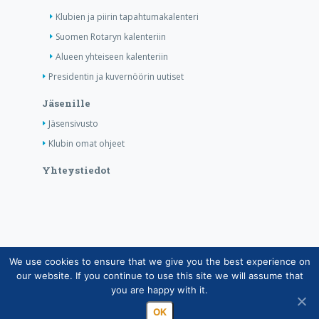
Klubien ja piirin tapahtumakalenteri
Suomen Rotaryn kalenteriin
Alueen yhteiseen kalenteriin
Presidentin ja kuvernöörin uutiset
Jäsenille
Jäsensivusto
Klubin omat ohjeet
Yhteystiedot
We use cookies to ensure that we give you the best experience on
Copyright © Suomen Rotarypalvelu ry 2026 |
our website. If you continue to use this site we will assume that
Jäsentietojärjestelmän tietosuojaseloste
|
Henkilötietojen
you are happy with it.
käsittely Rotarytoiminnassa
OK