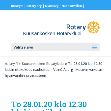
Rotary.fi
|
Rotary.org
|
MyRotary |
Nuorisovaihto
|
Kuusankosken Rotaryklubi
Valitse sivu
rotary.fi
»
Kuusankosken Rotaryklubi
» To 28.01.20 klo 12.30
klubin etäkokous nauhoitus – Väinö Åberg -Musiikin vaikutus
hyvinvointiin ja viisauteen
To 28.01.20 klo 12.30