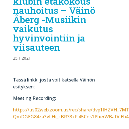
klubin etäkokous
nauhoitus – Väinö
Åberg -Musiikin
vaikutus
hyvinvointiin ja
viisauteen
25.1.2021
Tässä linkki josta voit katsella Väinön
esityksen:
Meeting Recording:
https://us02web.zoom.us/rec/share/dvp1lHZVH_7M
QmDGEG84za3vLHi_cBR33xFi45Cns1PherWBafV.Eb