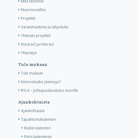
Mitä teemme
Nuorisovaihto
Projektit
Varainhankinta ja lahjoituks
Yhteiset projektit
Rotaract ja Interact
Yhteistyö
Tule mukaan
Tule mukaan
Kiinnostaako jäsenyys?
RYLA – Johtajuuskoulutus nuorille
Ajankohtaista
Ajankohtaista
Tapahtumakalenteri
Klubin kalenteri
Piirin kalenteriin