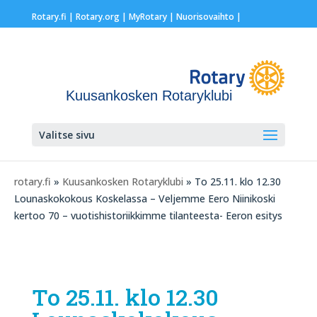
Rotary.fi
|
Rotary.org
|
MyRotary |
Nuorisovaihto
|
Kuusankosken Rotaryklubi
Valitse sivu
rotary.fi
»
Kuusankosken Rotaryklubi
» To 25.11. klo 12.30
Lounaskokokous Koskelassa – Veljemme Eero Niinikoski
kertoo 70 – vuotishistoriikkimme tilanteesta- Eeron esitys
To 25.11. klo 12.30