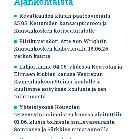
Ajankohtaista
Kevätkauden klubin päätösvierailu
25.05. Kettumäen kansanpuistoon ja
Kuusankosken kotiseututalolle
Piirikuvernööri Atte von Wrightin
Kuusankosken klubivierailu 18.06.26
verkon kautta
Lahjoitimme 04.06. yhdessä Kouvolan ja
Elimäen klubien kanssa Vesirepun
Kymenlaakson Steiner koululle ja
kuulimme esityksen koulusta ja sen
toiminnasta
Yhteistyössä Kouvolan
terveysviranoimaisten kanssa aloitettiiin
01.06. klubin toimesta sinileväseuranta
Sompasen ja Särkkien uimarannoilla