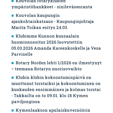
Kouvolan rotaryklubien
ympäristöhankkeet - sinileväseuranta
Kouvolan kaupungin
ajankohtaiskatsaus - Kaupunginjohtaja
Marita Toikan esitys 24.03.
Klubimme Kunnon kuusaalain
huomionosoitus 2026 luovutettiin
05.03.2026 Amanda Kareenkoskelle ja Vesa
Parviselle
​Rotary Norden lehti 1/2026 on ilmestynyt
– teemana Rotaryn nuorisovaihto
Klubin klubin kokoontumispäivä on
muuttunut torstaiksi ja kokoontuminen on
kuukauden ensimmäinen ja kolmas torstai
- Takkailta on to 09.01. klo 18 Kymen
paviljongissa
Kymenlaakson apulaiskuvernöörin