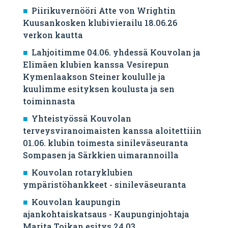
Piirikuvernööri Atte von Wrightin
Kuusankosken klubivierailu 18.06.26
verkon kautta
Lahjoitimme 04.06. yhdessä Kouvolan ja
Elimäen klubien kanssa Vesirepun
Kymenlaakson Steiner koululle ja
kuulimme esityksen koulusta ja sen
toiminnasta
Yhteistyössä Kouvolan
terveysviranoimaisten kanssa aloitettiiin
01.06. klubin toimesta sinileväseuranta
Sompasen ja Särkkien uimarannoilla
Kouvolan rotaryklubien
ympäristöhankkeet - sinileväseuranta
Kouvolan kaupungin
ajankohtaiskatsaus - Kaupunginjohtaja
Marita Toikan esitys 24.03.