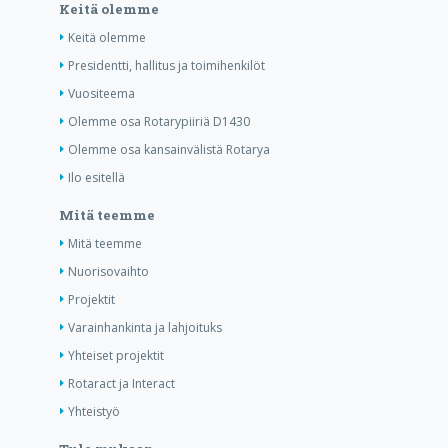
Keitä olemme
Keitä olemme
Presidentti, hallitus ja toimihenkilöt
Vuositeema
Olemme osa Rotarypiiriä D1430
Olemme osa kansainvälistä Rotarya
Ilo esitellä
Mitä teemme
Mitä teemme
Nuorisovaihto
Projektit
Varainhankinta ja lahjoituks
Yhteiset projektit
Rotaract ja Interact
Yhteistyö