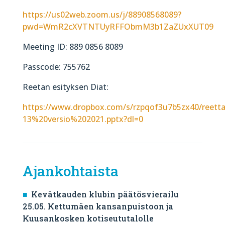
https://us02web.zoom.us/j/88908568089?
pwd=WmR2cXVTNTUyRFFObmM3b1ZaZUxXUT09
Meeting ID: 889 0856 8089
Passcode: 755762
Reetan esityksen Diat:
https://www.dropbox.com/s/rzpqof3u7b5zx40/reet
13%20versio%202021.pptx?dl=0
Ajankohtaista
Kevätkauden klubin päätösvierailu
25.05. Kettumäen kansanpuistoon ja
Kuusankosken kotiseututalolle