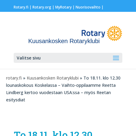
Rotary.fi
|
Rotary.org
|
MyRotary |
Nuorisovaihto
|
Kuusankosken Rotaryklubi
Valitse sivu
rotary.fi
»
Kuusankosken Rotaryklubi
» To 18.11. klo 12.30
lounaskokous Koskelassa – Vaihto-oppilaamme Reetta
Lindberg kertoo vuodestaan USA:ssa – myös Reetan
esitysdiat
To 18.11. klo 12.30