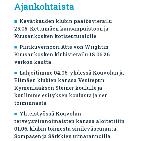
Ajankohtaista
Kevätkauden klubin päätösvierailu
25.05. Kettumäen kansanpuistoon ja
Kuusankosken kotiseututalolle
Piirikuvernööri Atte von Wrightin
Kuusankosken klubivierailu 18.06.26
verkon kautta
Lahjoitimme 04.06. yhdessä Kouvolan ja
Elimäen klubien kanssa Vesirepun
Kymenlaakson Steiner koululle ja
kuulimme esityksen koulusta ja sen
toiminnasta
Yhteistyössä Kouvolan
terveysviranoimaisten kanssa aloitettiiin
01.06. klubin toimesta sinileväseuranta
Sompasen ja Särkkien uimarannoilla