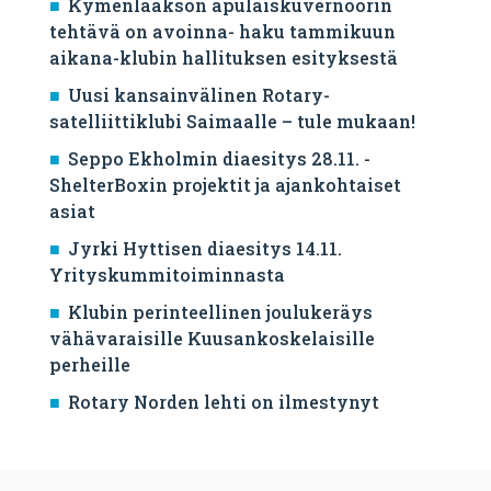
Kymenlaakson apulaiskuvernöörin
tehtävä on avoinna- haku tammikuun
aikana-klubin hallituksen esityksestä
Uusi kansainvälinen Rotary-
satelliittiklubi Saimaalle – tule mukaan!
Seppo Ekholmin diaesitys 28.11. -
ShelterBoxin projektit ja ajankohtaiset
asiat
Jyrki Hyttisen diaesitys 14.11.
Yrityskummitoiminnasta
Klubin perinteellinen joulukeräys
vähävaraisille Kuusankoskelaisille
perheille
Rotary Norden lehti on ilmestynyt