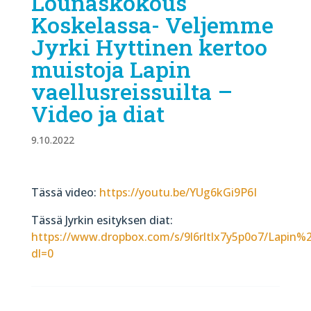
Lounaskokous
Koskelassa- Veljemme
Jyrki Hyttinen kertoo
muistoja Lapin
vaellusreissuilta –
Video ja diat
9.10.2022
Tässä video:
https://youtu.be/YUg6kGi9P6I
Tässä Jyrkin esityksen diat:
https://www.dropbox.com/s/9l6rltlx7y5p0o7/Lapin%20
dl=0