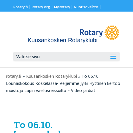
Rotary.fi
|
Rotary.org
|
MyRotary |
Nuorisovaihto
|
Kuusankosken Rotaryklubi
Valitse sivu
rotary.fi
»
Kuusankosken Rotaryklubi
» To 06.10.
Lounaskokous Koskelassa- Veljemme Jyrki Hyttinen kertoo
muistoja Lapin vaellusreissuilta – Video ja diat
To 06.10.