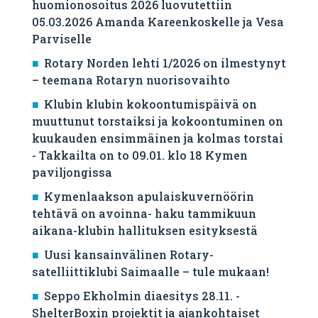
huomionosoitus 2026 luovutettiin
05.03.2026 Amanda Kareenkoskelle ja Vesa
Parviselle
​Rotary Norden lehti 1/2026 on ilmestynyt
– teemana Rotaryn nuorisovaihto
Klubin klubin kokoontumispäivä on
muuttunut torstaiksi ja kokoontuminen on
kuukauden ensimmäinen ja kolmas torstai
- Takkailta on to 09.01. klo 18 Kymen
paviljongissa
Kymenlaakson apulaiskuvernöörin
tehtävä on avoinna- haku tammikuun
aikana-klubin hallituksen esityksestä
Uusi kansainvälinen Rotary-
satelliittiklubi Saimaalle – tule mukaan!
Seppo Ekholmin diaesitys 28.11. -
ShelterBoxin projektit ja ajankohtaiset