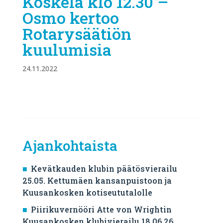
Koskela klo 12.30 –
Osmo kertoo
Rotarysäätiön
kuulumisia
24.11.2022
Ajankohtaista
Kevätkauden klubin päätösvierailu
25.05. Kettumäen kansanpuistoon ja
Kuusankosken kotiseututalolle
Piirikuvernööri Atte von Wrightin
Kuusankosken klubivierailu 18.06.26