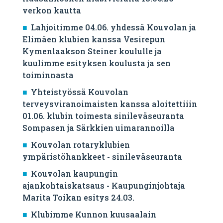
verkon kautta
Lahjoitimme 04.06. yhdessä Kouvolan ja
Elimäen klubien kanssa Vesirepun
Kymenlaakson Steiner koululle ja
kuulimme esityksen koulusta ja sen
toiminnasta
Yhteistyössä Kouvolan
terveysviranoimaisten kanssa aloitettiiin
01.06. klubin toimesta sinileväseuranta
Sompasen ja Särkkien uimarannoilla
Kouvolan rotaryklubien
ympäristöhankkeet - sinileväseuranta
Kouvolan kaupungin
ajankohtaiskatsaus - Kaupunginjohtaja
Marita Toikan esitys 24.03.
Klubimme Kunnon kuusaalain