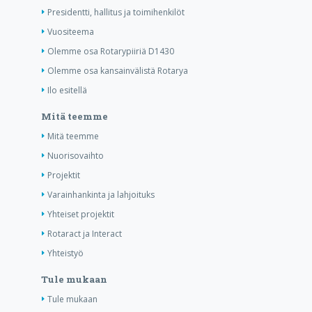
Presidentti, hallitus ja toimihenkilöt
Vuositeema
Olemme osa Rotarypiiriä D1430
Olemme osa kansainvälistä Rotarya
Ilo esitellä
Mitä teemme
Mitä teemme
Nuorisovaihto
Projektit
Varainhankinta ja lahjoituks
Yhteiset projektit
Rotaract ja Interact
Yhteistyö
Tule mukaan
Tule mukaan