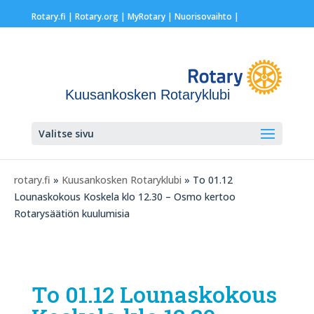
Rotary.fi
|
Rotary.org
|
MyRotary |
Nuorisovaihto
|
Kuusankosken Rotaryklubi
Valitse sivu
rotary.fi
»
Kuusankosken Rotaryklubi
» To 01.12
Lounaskokous Koskela klo 12.30 – Osmo kertoo
Rotarysäätiön kuulumisia
To 01.12 Lounaskokous