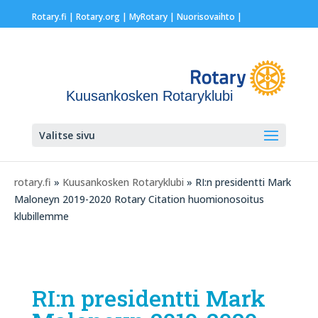
Rotary.fi
|
Rotary.org
|
MyRotary |
Nuorisovaihto
|
Kuusankosken Rotaryklubi
Valitse sivu
rotary.fi
»
Kuusankosken Rotaryklubi
» RI:n presidentti Mark
Maloneyn 2019-2020 Rotary Citation huomionosoitus
klubillemme
RI:n presidentti Mark