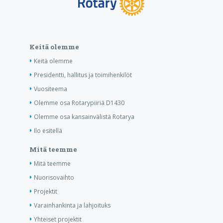
Keitä olemme
Keitä olemme
Presidentti, hallitus ja toimihenkilöt
Vuositeema
Olemme osa Rotarypiiriä D1430
Olemme osa kansainvälistä Rotarya
Ilo esitellä
Mitä teemme
Mitä teemme
Nuorisovaihto
Projektit
Varainhankinta ja lahjoituks
Yhteiset projektit