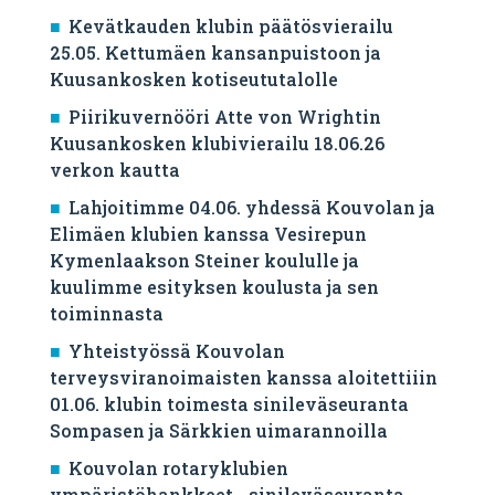
Kevätkauden klubin päätösvierailu
25.05. Kettumäen kansanpuistoon ja
Kuusankosken kotiseututalolle
Piirikuvernööri Atte von Wrightin
Kuusankosken klubivierailu 18.06.26
verkon kautta
Lahjoitimme 04.06. yhdessä Kouvolan ja
Elimäen klubien kanssa Vesirepun
Kymenlaakson Steiner koululle ja
kuulimme esityksen koulusta ja sen
toiminnasta
Yhteistyössä Kouvolan
terveysviranoimaisten kanssa aloitettiiin
01.06. klubin toimesta sinileväseuranta
Sompasen ja Särkkien uimarannoilla
Kouvolan rotaryklubien
ympäristöhankkeet - sinileväseuranta