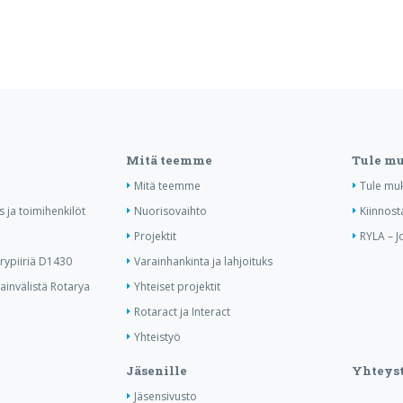
Mitä teemme
Tule m
Mitä teemme
Tule mu
us ja toimihenkilöt
Nuorisovaihto
Kiinnost
Projektit
RYLA – J
ypiiriä D1430
Varainhankinta ja lahjoituks
invälistä Rotarya
Yhteiset projektit
Rotaract ja Interact
Yhteistyö
Jäsenille
Yhteyst
Jäsensivusto