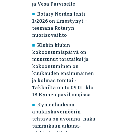
ja Vesa Parviselle
​Rotary Norden lehti
1/2026 on ilmestynyt –
teemana Rotaryn
nuorisovaihto
Klubin klubin
kokoontumispäivä on
muuttunut torstaiksi ja
kokoontuminen on
kuukauden ensimmäinen
ja kolmas torstai -
Takkailta on to 09.01. klo
18 Kymen paviljongissa
Kymenlaakson
apulaiskuvernöörin
tehtävä on avoinna- haku
tammikuun aikana-