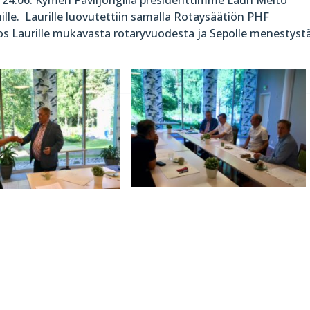
lle. Laurille luovutettiin samalla Rotaysäätiön PHF
tos Laurille mukavasta rotaryvuodesta ja Sepolle menestyst