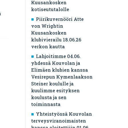
Kuusankosken
kotiseututalolle
ä
Piirikuvernööri Atte
von Wrightin
Kuusankosken
klubivierailu 18.06.26
verkon kautta
Lahjoitimme 04.06.
yhdessä Kouvolan ja
Elimäen klubien kanssa
Vesirepun Kymenlaakson
Steiner koululle ja
kuulimme esityksen
koulusta ja sen
toiminnasta
Yhteistyössä Kouvolan
terveysviranoimaisten
kanssa aloitettiiin 01.06.