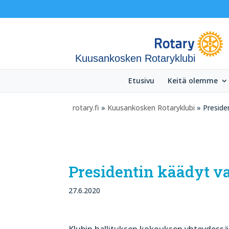
Kuusankosken Rotaryklubi
Etusivu
Keitä olemme
rotary.fi
»
Kuusankosken Rotaryklubi
» Presiden
Presidentin käädyt va
27.6.2020
Klubin hallituksen kokouksen yhteydessä 