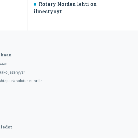
Rotary Norden lehti on
ilmestynyt
ukaan
kaan
aako jäsenyys?
ohtajuuskoulutus nuorille
iedot