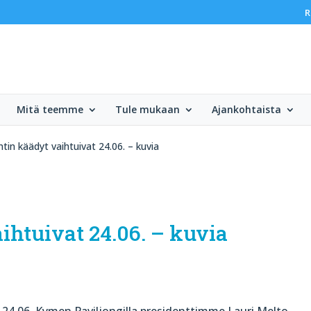
R
Mitä teemme
Tule mukaan
Ajankohtaista
tin käädyt vaihtuivat 24.06. – kuvia
ihtuivat 24.06. – kuvia
24.06. Kymen Paviljongilla presidenttimme Lauri Melto