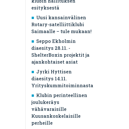
klubin hallituksen
esityksestä
Uusi kansainvälinen
Rotary-satelliittiklubi
Saimaalle – tule mukaan!
Seppo Ekholmin
diaesitys 28.11. -
ShelterBoxin projektit ja
ajankohtaiset asiat
Jyrki Hyttisen
diaesitys 14.11.
Yrityskummitoiminnasta
Klubin perinteellinen
joulukeräys
vähävaraisille
Kuusankoskelaisille
perheille