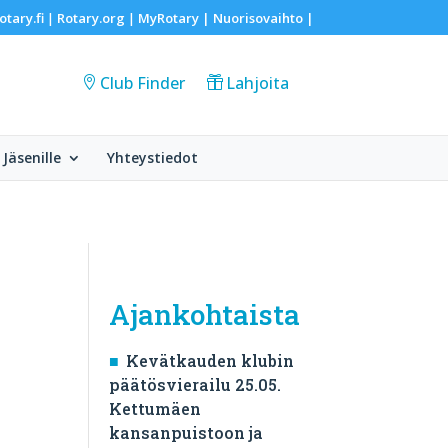
otary.fi
Rotary.org
MyRotary |
Nuorisovaihto
|
|
|
Club Finder
Lahjoita
Jäsenille
Yhteystiedot
Ajankohtaista
Kevätkauden klubin
päätösvierailu 25.05.
Kettumäen
kansanpuistoon ja