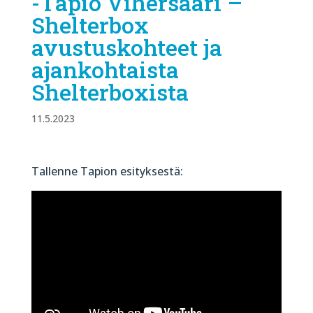
-Tapio Vihersaari –
Shelterbox
avustuskohteet ja
ajankohtaista
Shelterboxista
11.5.2023
Tallenne Tapion esityksestä: