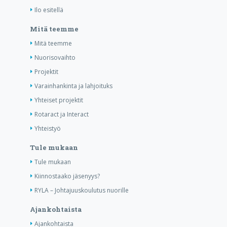
Ilo esitellä
Mitä teemme
Mitä teemme
Nuorisovaihto
Projektit
Varainhankinta ja lahjoituks
Yhteiset projektit
Rotaract ja Interact
Yhteistyö
Tule mukaan
Tule mukaan
Kiinnostaako jäsenyys?
RYLA – Johtajuuskoulutus nuorille
Ajankohtaista
Ajankohtaista