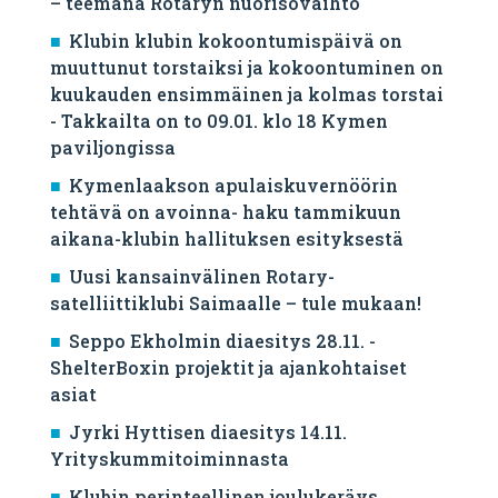
– teemana Rotaryn nuorisovaihto
Klubin klubin kokoontumispäivä on
muuttunut torstaiksi ja kokoontuminen on
kuukauden ensimmäinen ja kolmas torstai
- Takkailta on to 09.01. klo 18 Kymen
paviljongissa
Kymenlaakson apulaiskuvernöörin
tehtävä on avoinna- haku tammikuun
aikana-klubin hallituksen esityksestä
Uusi kansainvälinen Rotary-
satelliittiklubi Saimaalle – tule mukaan!
Seppo Ekholmin diaesitys 28.11. -
ShelterBoxin projektit ja ajankohtaiset
asiat
Jyrki Hyttisen diaesitys 14.11.
Yrityskummitoiminnasta
Klubin perinteellinen joulukeräys