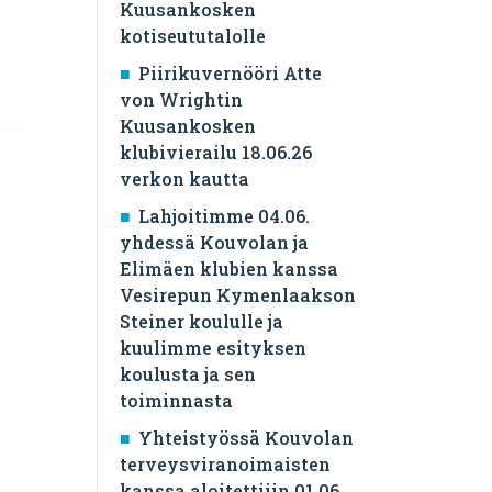
Kuusankosken
kotiseututalolle
Piirikuvernööri Atte
von Wrightin
Kuusankosken
klubivierailu 18.06.26
verkon kautta
Lahjoitimme 04.06.
yhdessä Kouvolan ja
Elimäen klubien kanssa
Vesirepun Kymenlaakson
Steiner koululle ja
kuulimme esityksen
koulusta ja sen
toiminnasta
Yhteistyössä Kouvolan
terveysviranoimaisten
kanssa aloitettiiin 01.06.