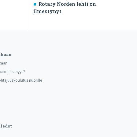
Rotary Norden lehti on
ilmestynyt
ukaan
kaan
aako jäsenyys?
ohtajuuskoulutus nuorille
iedot