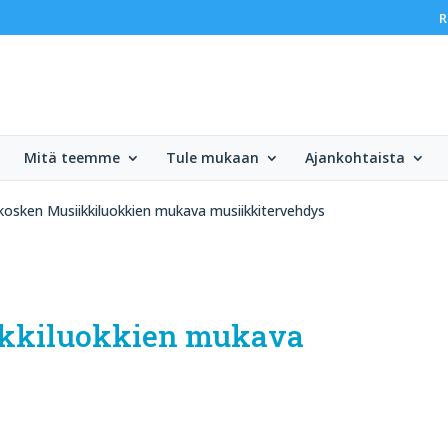
R
Mitä teemme
Tule mukaan
Ajankohtaista
osken Musiikkiluokkien mukava musiikkitervehdys
kkiluokkien mukava