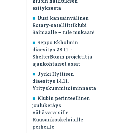
klubin hallituksen
esityksestä
Uusi kansainvälinen
Rotary-satelliittiklubi
Saimaalle – tule mukaan!
Seppo Ekholmin
diaesitys 28.11. -
ShelterBoxin projektit ja
ajankohtaiset asiat
Jyrki Hyttisen
diaesitys 14.11.
Yrityskummitoiminnasta
Klubin perinteellinen
joulukeräys
vähävaraisille
Kuusankoskelaisille
perheille