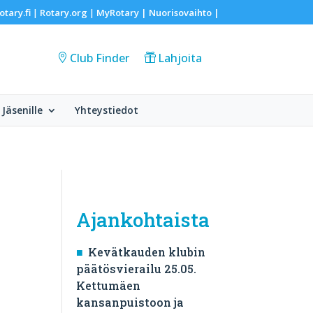
otary.fi
Rotary.org
MyRotary |
Nuorisovaihto
|
|
|
Club Finder
Lahjoita
Jäsenille
Yhteystiedot
Ajankohtaista
Kevätkauden klubin
päätösvierailu 25.05.
Kettumäen
kansanpuistoon ja