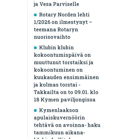
ja Vesa Parviselle
​Rotary Norden lehti
1/2026 on ilmestynyt –
teemana Rotaryn
nuorisovaihto
Klubin klubin
kokoontumispäivä on
muuttunut torstaiksi ja
kokoontuminen on
kuukauden ensimmäinen
ja kolmas torstai -
Takkailta on to 09.01. klo
18 Kymen paviljongissa
Kymenlaakson
apulaiskuvernöörin
tehtävä on avoinna- haku
tammikuun aikana-