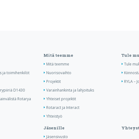
Mitä teemme
Tule m
Mitä teemme
Tule mu
us ja toimihenkilöt
Nuorisovaihto
Kiinnost
Projektit
RYLA – J
ypiiriä D1430
Varainhankinta ja lahjoituks
invälistä Rotarya
Yhteiset projektit
Rotaract ja Interact
Yhteistyö
Jäsenille
Yhteyst
Jäsensivusto