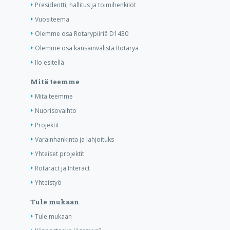
Presidentti, hallitus ja toimihenkilöt
Vuositeema
Olemme osa Rotarypiiriä D1430
Olemme osa kansainvälistä Rotarya
Ilo esitellä
Mitä teemme
Mitä teemme
Nuorisovaihto
Projektit
Varainhankinta ja lahjoituks
Yhteiset projektit
Rotaract ja Interact
Yhteistyö
Tule mukaan
Tule mukaan