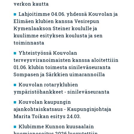
verkon kautta
Lahjoitimme 04.06. yhdessä Kouvolan ja
Elimäen klubien kanssa Vesirepun
Kymenlaakson Steiner koululle ja
kuulimme esityksen koulusta ja sen
toiminnasta
Yhteistyössä Kouvolan
terveysviranoimaisten kanssa aloitettiiin
01.06. klubin toimesta sinileväseuranta
Sompasen ja Särkkien uimarannoilla
Kouvolan rotaryklubien
ympäristöhankkeet - sinileväseuranta
Kouvolan kaupungin
ajankohtaiskatsaus - Kaupunginjohtaja
Marita Toikan esitys 24.03.
Klubimme Kunnon kuusaalain
huomionosoitus 2026 luovutettiin