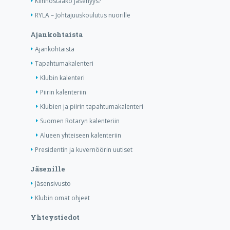
Kiinnostaako jäsenyys?
RYLA – Johtajuuskoulutus nuorille
Ajankohtaista
Ajankohtaista
Tapahtumakalenteri
Klubin kalenteri
Piirin kalenteriin
Klubien ja piirin tapahtumakalenteri
Suomen Rotaryn kalenteriin
Alueen yhteiseen kalenteriin
Presidentin ja kuvernöörin uutiset
Jäsenille
Jäsensivusto
Klubin omat ohjeet
Yhteystiedot