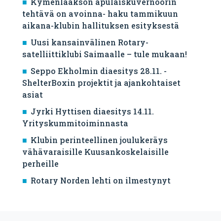
Kymenlaakson apulaiskuvernöörin
tehtävä on avoinna- haku tammikuun
aikana-klubin hallituksen esityksestä
Uusi kansainvälinen Rotary-
satelliittiklubi Saimaalle – tule mukaan!
Seppo Ekholmin diaesitys 28.11. -
ShelterBoxin projektit ja ajankohtaiset
asiat
Jyrki Hyttisen diaesitys 14.11.
Yrityskummitoiminnasta
Klubin perinteellinen joulukeräys
vähävaraisille Kuusankoskelaisille
perheille
Rotary Norden lehti on ilmestynyt