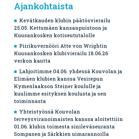
Ajankohtaista
Kevätkauden klubin päätösvierailu
25.05. Kettumäen kansanpuistoon ja
Kuusankosken kotiseututalolle
Piirikuvernööri Atte von Wrightin
Kuusankosken klubivierailu 18.06.26
verkon kautta
Lahjoitimme 04.06. yhdessä Kouvolan ja
Elimäen klubien kanssa Vesirepun
Kymenlaakson Steiner koululle ja
kuulimme esityksen koulusta ja sen
toiminnasta
Yhteistyössä Kouvolan
terveysviranoimaisten kanssa aloitettiiin
01.06. klubin toimesta sinileväseuranta
Sompasen ja Särkkien uimarannoilla