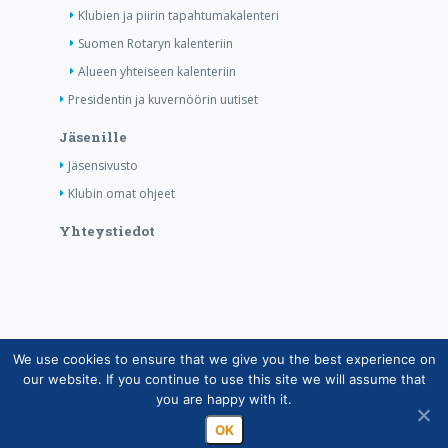
Klubien ja piirin tapahtumakalenteri
Suomen Rotaryn kalenteriin
Alueen yhteiseen kalenteriin
Presidentin ja kuvernöörin uutiset
Jäsenille
Jäsensivusto
Klubin omat ohjeet
Yhteystiedot
We use cookies to ensure that we give you the best experience on
Copyright © Suomen Rotarypalvelu ry 2026 |
our website. If you continue to use this site we will assume that
Jäsentietojärjestelmän tietosuojaseloste
|
Henkilötietojen
you are happy with it.
käsittely Rotarytoiminnassa
OK