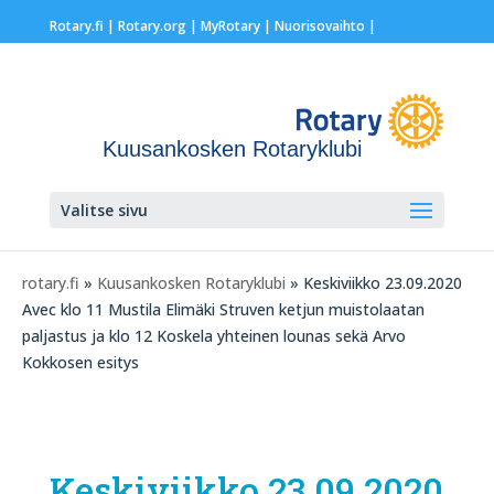
Rotary.fi
|
Rotary.org
|
MyRotary |
Nuorisovaihto
|
Kuusankosken Rotaryklubi
Valitse sivu
rotary.fi
»
Kuusankosken Rotaryklubi
» Keskiviikko 23.09.2020
Avec klo 11 Mustila Elimäki Struven ketjun muistolaatan
paljastus ja klo 12 Koskela yhteinen lounas sekä Arvo
Kokkosen esitys
Keskiviikko 23.09.2020