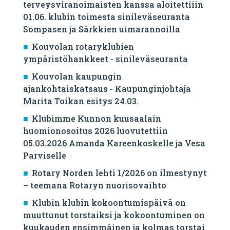
terveysviranoimaisten kanssa aloitettiiin
01.06. klubin toimesta sinileväseuranta
Sompasen ja Särkkien uimarannoilla
Kouvolan rotaryklubien
ympäristöhankkeet - sinileväseuranta
Kouvolan kaupungin
ajankohtaiskatsaus - Kaupunginjohtaja
Marita Toikan esitys 24.03.
Klubimme Kunnon kuusaalain
huomionosoitus 2026 luovutettiin
05.03.2026 Amanda Kareenkoskelle ja Vesa
Parviselle
​Rotary Norden lehti 1/2026 on ilmestynyt
– teemana Rotaryn nuorisovaihto
Klubin klubin kokoontumispäivä on
muuttunut torstaiksi ja kokoontuminen on
kuukauden ensimmäinen ja kolmas torstai