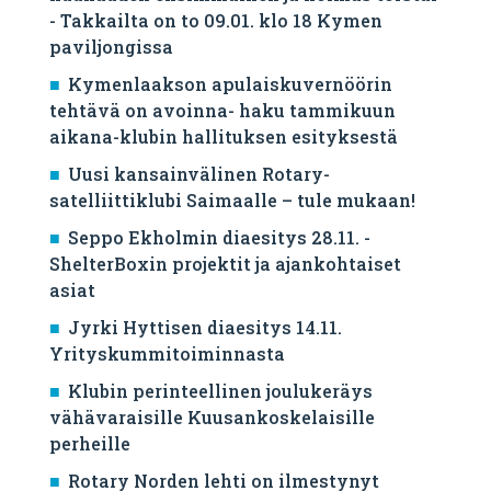
- Takkailta on to 09.01. klo 18 Kymen
paviljongissa
Kymenlaakson apulaiskuvernöörin
tehtävä on avoinna- haku tammikuun
aikana-klubin hallituksen esityksestä
Uusi kansainvälinen Rotary-
satelliittiklubi Saimaalle – tule mukaan!
Seppo Ekholmin diaesitys 28.11. -
ShelterBoxin projektit ja ajankohtaiset
asiat
Jyrki Hyttisen diaesitys 14.11.
Yrityskummitoiminnasta
Klubin perinteellinen joulukeräys
vähävaraisille Kuusankoskelaisille
perheille
Rotary Norden lehti on ilmestynyt