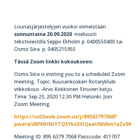
Lounasjärjestelyjen vuoksi viimeistään
sunnuntaina 20.09.2020
mieluusti
tekstiviestillä Seppo Ekholm p. 0400550400 tai
Osmo Siira p. 0405215955
Tässä Zoom linkki kokoukseen:
Osmo Siira is inviting you to a scheduled Zoom
meeting. Topic: Kuusankosken Rotaryklubi
viikkokous -Arvo Kokkonen Struven ketju.
Time: Sep 23, 2020 12:30 PM Helsinki. Join
Zoom Meeting.
https://us02web.zoom.us/j/89563797068?
pwd=bVRPMHNIYTQ5Ykx5VUJaaUNhRm1aZz09
Meeting ID: 895 6379 7068 Passcode: 411707