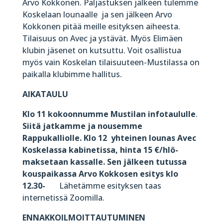
Arvo Kokkonen. Paljastuksen jälkeen tulemme
Koskelaan lounaalle ja sen jälkeen Arvo
Kokkonen pitää meille esityksen aiheesta.
Tilaisuus on Avec ja ystävät. Myös Elimäen
klubin jäsenet on kutsuttu. Voit osallistua
myös vain Koskelan tilaisuuteen-Mustilassa on
paikalla klubimme hallitus.
AIKATAULU
Klo 11
k
okoonnumme Mustilan infotaululle
.
Siitä jatkamme ja nousemme
Rappukalliolle. Klo 12 yhteinen lounas Avec
Koskelassa kabinetissa, hinta 15 €/hlö-
maksetaan kassalle. Sen jälkeen tutussa
kouspaikassa Arvo Kokkosen esitys klo
12.30-
Lähetämme esityksen taas
internetissä Zoomilla.
ENNAKKOILMOITTAUTUMINEN