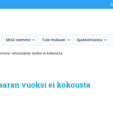
R
Mitä teemme
Tule mukaan
Ajankohtaista
orona -virusvaaran vuoksi ei kokousta
vaaran vuoksi ei kokousta