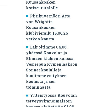
Kuusankosken
kotiseututalolle
Piirikuvernööri Atte
von Wrightin
Kuusankosken
klubivierailu 18.06.26
verkon kautta
Lahjoitimme 04.06.
yhdessä Kouvolan ja
Elimäen klubien kanssa
Vesirepun Kymenlaakson
Steiner koululle ja
kuulimme esityksen
koulusta ja sen
toiminnasta
Yhteistyössä Kouvolan
terveysviranoimaisten
kanssa aloitettiiin 01.06.