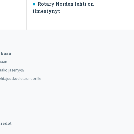
Rotary Norden lehti on
ilmestynyt
ukaan
kaan
aako jäsenyys?
ohtajuuskoulutus nuorille
iedot