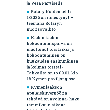
ja Vesa Parviselle
​Rotary Norden lehti
1/2026 on ilmestynyt –
teemana Rotaryn
nuorisovaihto
Klubin klubin
kokoontumispäivä on
muuttunut torstaiksi ja
kokoontuminen on
kuukauden ensimmäinen
ja kolmas torstai -
Takkailta on to 09.01. klo
18 Kymen paviljongissa
Kymenlaakson
apulaiskuvernöörin
tehtävä on avoinna- haku
tammikuun aikana-