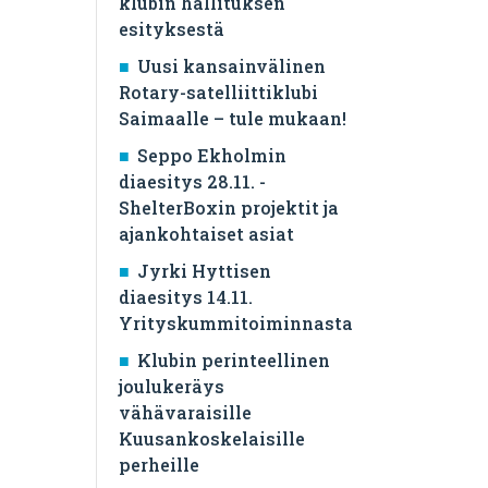
klubin hallituksen
esityksestä
Uusi kansainvälinen
Rotary-satelliittiklubi
Saimaalle – tule mukaan!
Seppo Ekholmin
diaesitys 28.11. -
ShelterBoxin projektit ja
ajankohtaiset asiat
Jyrki Hyttisen
diaesitys 14.11.
Yrityskummitoiminnasta
Klubin perinteellinen
joulukeräys
vähävaraisille
Kuusankoskelaisille
perheille