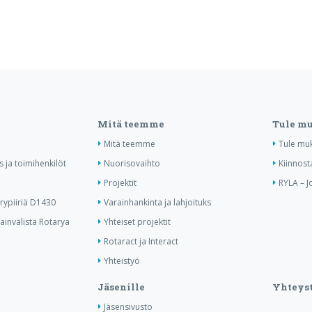
Mitä teemme
Tule m
Mitä teemme
Tule mu
us ja toimihenkilöt
Nuorisovaihto
Kiinnost
Projektit
RYLA – J
ypiiriä D1430
Varainhankinta ja lahjoituks
invälistä Rotarya
Yhteiset projektit
Rotaract ja Interact
Yhteistyö
Jäsenille
Yhteyst
Jäsensivusto