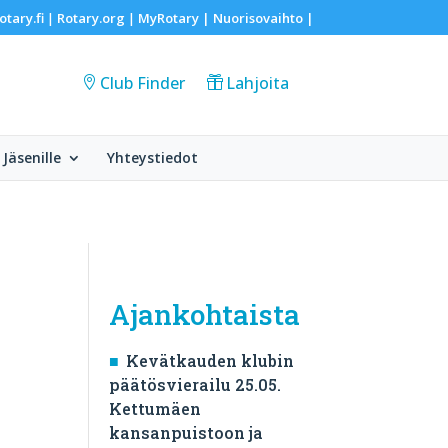
otary.fi
Rotary.org
MyRotary |
Nuorisovaihto
|
|
|
Club Finder
Lahjoita
Jäsenille
Yhteystiedot
Ajankohtaista
Kevätkauden klubin
päätösvierailu 25.05.
Kettumäen
kansanpuistoon ja