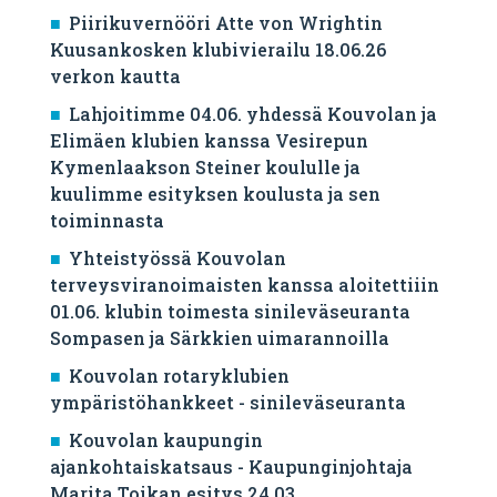
Piirikuvernööri Atte von Wrightin
Kuusankosken klubivierailu 18.06.26
verkon kautta
Lahjoitimme 04.06. yhdessä Kouvolan ja
Elimäen klubien kanssa Vesirepun
Kymenlaakson Steiner koululle ja
kuulimme esityksen koulusta ja sen
toiminnasta
Yhteistyössä Kouvolan
terveysviranoimaisten kanssa aloitettiiin
01.06. klubin toimesta sinileväseuranta
Sompasen ja Särkkien uimarannoilla
Kouvolan rotaryklubien
ympäristöhankkeet - sinileväseuranta
Kouvolan kaupungin
ajankohtaiskatsaus - Kaupunginjohtaja
Marita Toikan esitys 24.03.