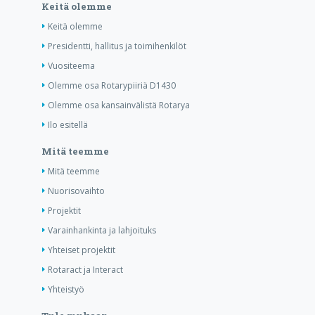
Keitä olemme
Keitä olemme
Presidentti, hallitus ja toimihenkilöt
Vuositeema
Olemme osa Rotarypiiriä D1430
Olemme osa kansainvälistä Rotarya
Ilo esitellä
Mitä teemme
Mitä teemme
Nuorisovaihto
Projektit
Varainhankinta ja lahjoituks
Yhteiset projektit
Rotaract ja Interact
Yhteistyö