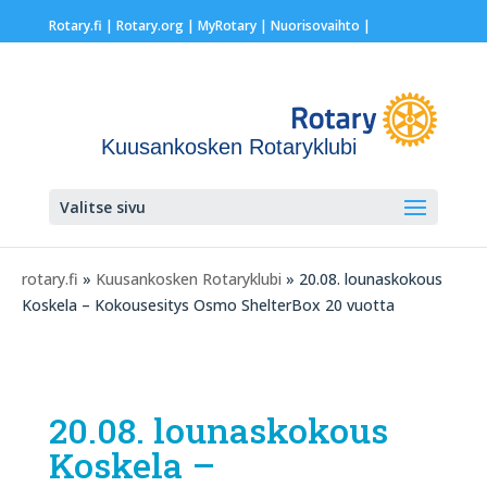
Rotary.fi
|
Rotary.org
|
MyRotary |
Nuorisovaihto
|
Kuusankosken Rotaryklubi
Valitse sivu
rotary.fi
»
Kuusankosken Rotaryklubi
» 20.08. lounaskokous
Koskela – Kokousesitys Osmo ShelterBox 20 vuotta
20.08. lounaskokous
Koskela –