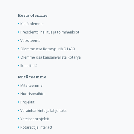
Keitä olemme
Keitä olemme
Presidentti, hallitus ja toimihenkilöt
Vuositeema
Olemme osa Rotarypiiriä D1430
Olemme osa kansainvälistä Rotarya
Ilo esitellä
Mitä teemme
Mitä teemme
Nuorisovaihto
Projektit
Varainhankinta ja lahjoituks
Yhteiset projektit
Rotaract ja Interact