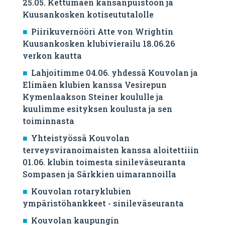
25.05. Kettumäen kansanpuistoon ja
Kuusankosken kotiseututalolle
Piirikuvernööri Atte von Wrightin
Kuusankosken klubivierailu 18.06.26
verkon kautta
Lahjoitimme 04.06. yhdessä Kouvolan ja
Elimäen klubien kanssa Vesirepun
Kymenlaakson Steiner koululle ja
kuulimme esityksen koulusta ja sen
toiminnasta
Yhteistyössä Kouvolan
terveysviranoimaisten kanssa aloitettiiin
01.06. klubin toimesta sinileväseuranta
Sompasen ja Särkkien uimarannoilla
Kouvolan rotaryklubien
ympäristöhankkeet - sinileväseuranta
Kouvolan kaupungin