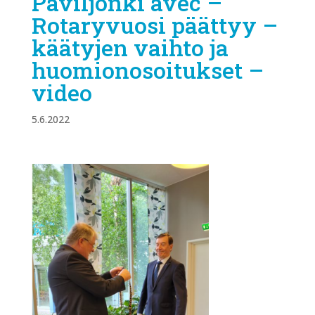
Paviljonki avec –
Rotaryvuosi päättyy –
käätyjen vaihto ja
huomionosoitukset –
video
5.6.2022