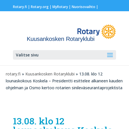
Rotary.fi
|
Rotary.org
|
MyRotary |
Nuorisovaihto
|
Kuusankosken Rotaryklubi
Valitse sivu
rotary.fi
»
Kuusankosken Rotaryklubi
» 13.08. klo 12
lounaskokous Koskela – Presidentti esittelee alkaneen kauden
ohjelman ja Osmo kertoo rotarien sinileväseurantaprojektista
13.08. klo 12