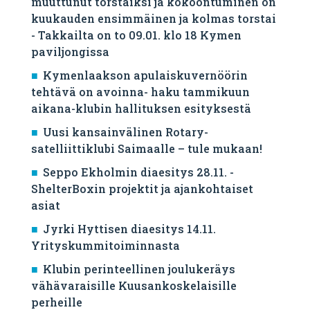
muuttunut torstaiksi ja kokoontuminen on
kuukauden ensimmäinen ja kolmas torstai
- Takkailta on to 09.01. klo 18 Kymen
paviljongissa
Kymenlaakson apulaiskuvernöörin
tehtävä on avoinna- haku tammikuun
aikana-klubin hallituksen esityksestä
Uusi kansainvälinen Rotary-
satelliittiklubi Saimaalle – tule mukaan!
Seppo Ekholmin diaesitys 28.11. -
ShelterBoxin projektit ja ajankohtaiset
asiat
Jyrki Hyttisen diaesitys 14.11.
Yrityskummitoiminnasta
Klubin perinteellinen joulukeräys
vähävaraisille Kuusankoskelaisille
perheille