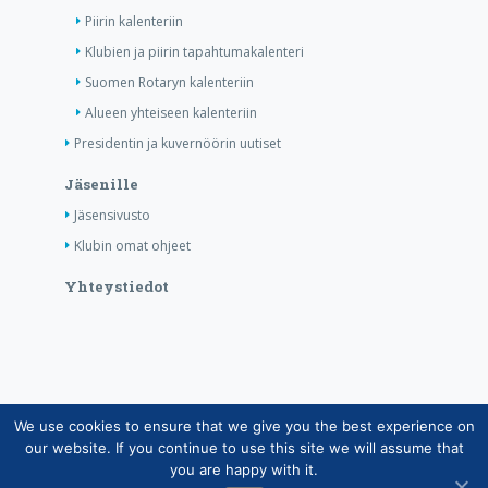
Piirin kalenteriin
Klubien ja piirin tapahtumakalenteri
Suomen Rotaryn kalenteriin
Alueen yhteiseen kalenteriin
Presidentin ja kuvernöörin uutiset
Jäsenille
Jäsensivusto
Klubin omat ohjeet
Yhteystiedot
We use cookies to ensure that we give you the best experience on
Copyright © Suomen Rotarypalvelu ry 2026 |
our website. If you continue to use this site we will assume that
Jäsentietojärjestelmän tietosuojaseloste
|
Henkilötietojen
you are happy with it.
käsittely Rotarytoiminnassa