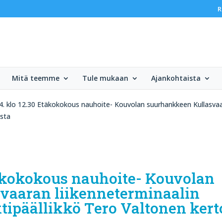
R
Mitä teemme
Tule mukaan
Ajankohtaista
4. klo 12.30 Etäkokokous nauhoite- Kouvolan suurhankkeen Kullasvaa
ista
Etäkokokous nauhoite- Kouvolan
vaaran liikenneterminaalin
ipäällikkö Tero Valtonen kert