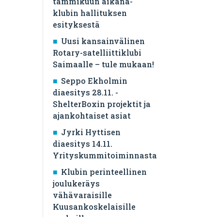
tammikuun aikana-
klubin hallituksen
esityksestä
Uusi kansainvälinen
Rotary-satelliittiklubi
Saimaalle – tule mukaan!
Seppo Ekholmin
diaesitys 28.11. -
ShelterBoxin projektit ja
ajankohtaiset asiat
Jyrki Hyttisen
diaesitys 14.11.
Yrityskummitoiminnasta
Klubin perinteellinen
joulukeräys
vähävaraisille
Kuusankoskelaisille