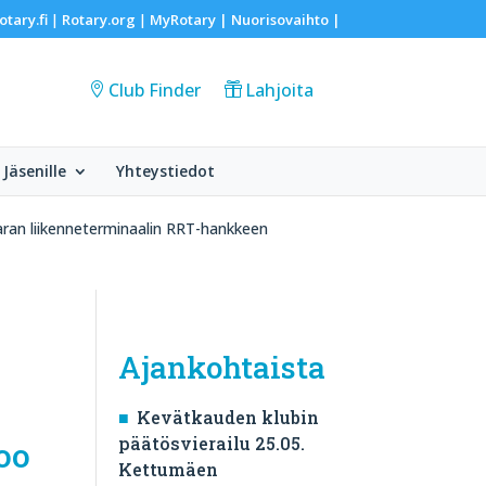
otary.fi
Rotary.org
MyRotary |
Nuorisovaihto
|
|
|
Club Finder
Lahjoita
Jäsenille
Yhteystiedot
ran liikenneterminaalin RRT-hankkeen
Ajankohtaista
Kevätkauden klubin
päätösvierailu 25.05.
oo
Kettumäen