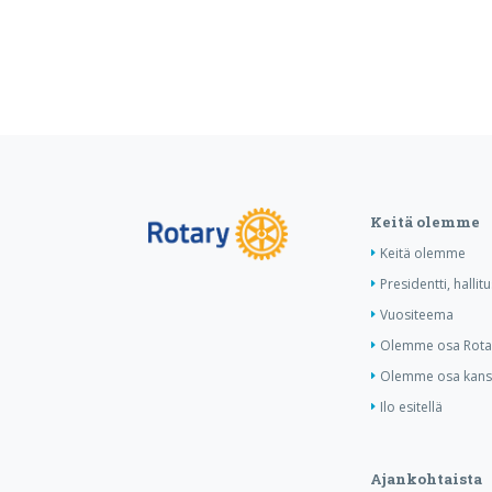
Keitä olemme
Keitä olemme
Presidentti, hallit
Vuositeema
Olemme osa Rotar
Olemme osa kansa
Ilo esitellä
Ajankohtaista