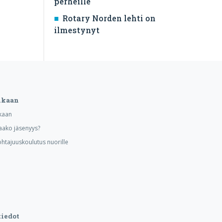
perheille
Rotary Norden lehti on
ilmestynyt
ukaan
kaan
aako jäsenyys?
ohtajuuskoulutus nuorille
iedot