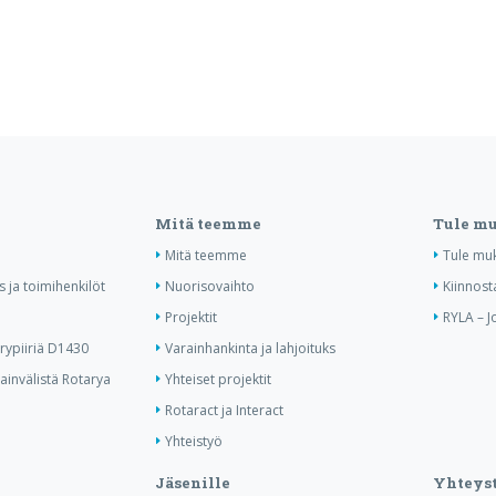
Mitä teemme
Tule m
Mitä teemme
Tule mu
us ja toimihenkilöt
Nuorisovaihto
Kiinnost
Projektit
RYLA – J
ypiiriä D1430
Varainhankinta ja lahjoituks
invälistä Rotarya
Yhteiset projektit
Rotaract ja Interact
Yhteistyö
Jäsenille
Yhteyst