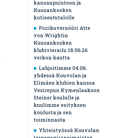
kansanpuistoon ja
Kuusankosken
kotiseututalolle
Piirikuvernööri Atte
von Wrightin
Kuusankosken
klubivierailu 18.06.26
verkon kautta
Lahjoitimme 04.06.
yhdessä Kouvolan ja
Elimäen klubien kanssa
Vesirepun Kymenlaakson
Steiner koululle ja
kuulimme esityksen
koulusta ja sen
toiminnasta
Yhteistyössä Kouvolan
terveysviranoimaisten