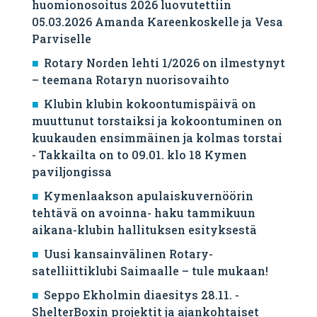
huomionosoitus 2026 luovutettiin
05.03.2026 Amanda Kareenkoskelle ja Vesa
Parviselle
​Rotary Norden lehti 1/2026 on ilmestynyt
– teemana Rotaryn nuorisovaihto
Klubin klubin kokoontumispäivä on
muuttunut torstaiksi ja kokoontuminen on
kuukauden ensimmäinen ja kolmas torstai
- Takkailta on to 09.01. klo 18 Kymen
paviljongissa
Kymenlaakson apulaiskuvernöörin
tehtävä on avoinna- haku tammikuun
aikana-klubin hallituksen esityksestä
Uusi kansainvälinen Rotary-
satelliittiklubi Saimaalle – tule mukaan!
Seppo Ekholmin diaesitys 28.11. -
ShelterBoxin projektit ja ajankohtaiset