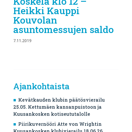
Koskela klo 12 –
Heikki Kauppi
Kouvolan
asuntomessujen saldo
7.11.2019
Ajankohtaista
Kevätkauden klubin päätösvierailu
25.05. Kettumäen kansanpuistoon ja
Kuusankosken kotiseututalolle
Piirikuvernööri Atte von Wrightin
Kuusankosken klubivierailu 18.06.26