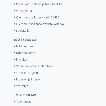
Presidentti, hallitus ja toimihenkilöt
Vuositeema
Olemme osa Rotarypiiriä D1430
Olemme osa kansainvälistä Rotarya
Ilo esitellä
Mitä teemme
Mitä teemme
Nuorisovaihto
Projektit
Varainhankinta ja lahjoituks
Yhteiset projektit
Rotaract ja Interact
Yhteistyö
Tule mukaan
Tule mukaan