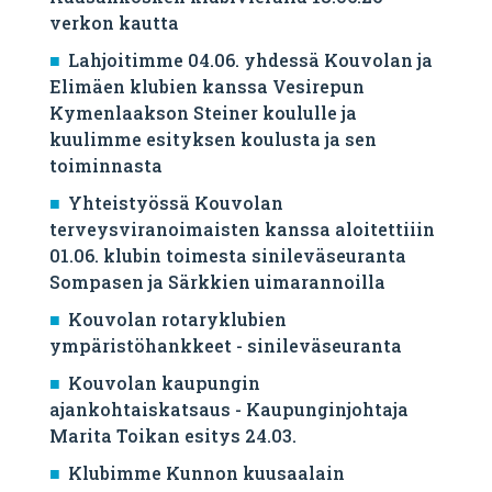
verkon kautta
Lahjoitimme 04.06. yhdessä Kouvolan ja
Elimäen klubien kanssa Vesirepun
Kymenlaakson Steiner koululle ja
kuulimme esityksen koulusta ja sen
toiminnasta
Yhteistyössä Kouvolan
terveysviranoimaisten kanssa aloitettiiin
01.06. klubin toimesta sinileväseuranta
Sompasen ja Särkkien uimarannoilla
Kouvolan rotaryklubien
ympäristöhankkeet - sinileväseuranta
Kouvolan kaupungin
ajankohtaiskatsaus - Kaupunginjohtaja
Marita Toikan esitys 24.03.
Klubimme Kunnon kuusaalain