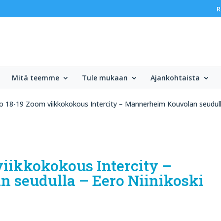
R
Mitä teemme
Tule mukaan
Ajankohtaista
lo 18-19 Zoom viikkokokous Intercity – Mannerheim Kouvolan seudulla
viikkokokous Intercity –
 seudulla – Eero Niinikoski