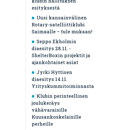
klubin hallituksen
esityksestä
Uusi kansainvälinen
Rotary-satelliittiklubi
Saimaalle – tule mukaan!
Seppo Ekholmin
diaesitys 28.11. -
ShelterBoxin projektit ja
ajankohtaiset asiat
Jyrki Hyttisen
diaesitys 14.11.
Yrityskummitoiminnasta
Klubin perinteellinen
joulukeräys
vähävaraisille
Kuusankoskelaisille
perheille