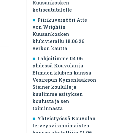
Kuusankosken
kotiseututalolle
Piirikuvernööri Atte
von Wrightin
Kuusankosken
klubivierailu 18.06.26
verkon kautta
Lahjoitimme 04.06.
yhdessä Kouvolan ja
Elimäen klubien kanssa
Vesirepun Kymenlaakson
Steiner koululle ja
kuulimme esityksen
koulusta ja sen
toiminnasta
Yhteistyössä Kouvolan
terveysviranoimaisten
kanssa aloitettiiin 01.06.