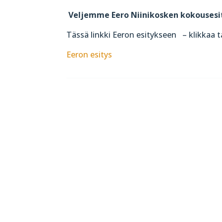
Veljemme Eero Niinikosken kokousesi
Tässä linkki Eeron esitykseen – klikkaa tai
Eeron esitys