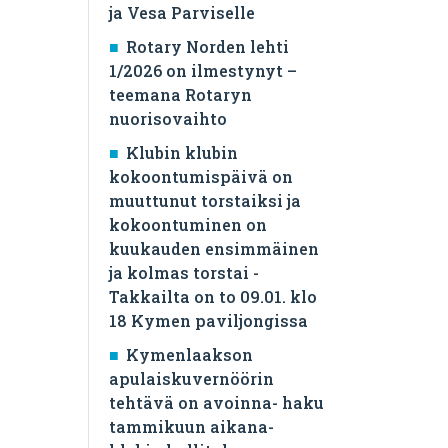
ja Vesa Parviselle
​Rotary Norden lehti
1/2026 on ilmestynyt –
teemana Rotaryn
nuorisovaihto
Klubin klubin
kokoontumispäivä on
muuttunut torstaiksi ja
kokoontuminen on
kuukauden ensimmäinen
ja kolmas torstai -
Takkailta on to 09.01. klo
18 Kymen paviljongissa
Kymenlaakson
apulaiskuvernöörin
tehtävä on avoinna- haku
tammikuun aikana-