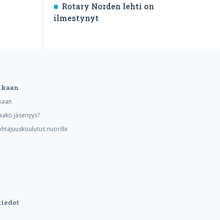
Rotary Norden lehti on
ilmestynyt
ukaan
kaan
aako jäsenyys?
ohtajuuskoulutus nuorille
iedot