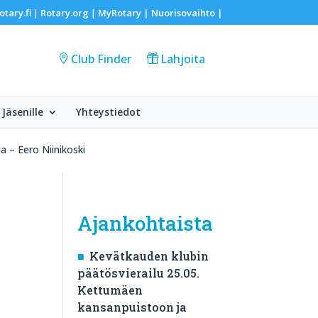
otary.fi
Rotary.org
MyRotary |
Nuorisovaihto
|
|
|
Club Finder
Lahjoita
Jäsenille
Yhteystiedot
 – Eero Niinikoski
Ajankohtaista
Kevätkauden klubin
päätösvierailu 25.05.
Kettumäen
kansanpuistoon ja