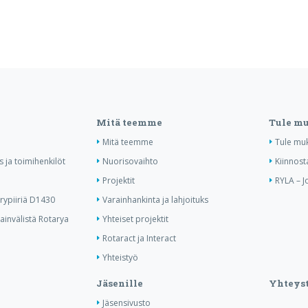
Mitä teemme
Tule m
Mitä teemme
Tule mu
us ja toimihenkilöt
Nuorisovaihto
Kiinnost
Projektit
RYLA – J
ypiiriä D1430
Varainhankinta ja lahjoituks
invälistä Rotarya
Yhteiset projektit
Rotaract ja Interact
Yhteistyö
Jäsenille
Yhteyst
Jäsensivusto