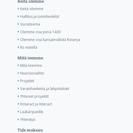
Keitä olemme
Keitä olemme
Hallitus ja toimihenkilöt
Vuositeema
Olemme osa piiriä 1430
Olemme osa kansainvälistä Rotarya
Ilo esitellä
Mitä teemme
Mitä teemme
Nuorisovaihto
Projektit
Varainhankinta ja lahjoitukset
Yhteiset projektit
Rotaract ja Interact
Lääkäripankki
Yhteistyö
Tule mukaan